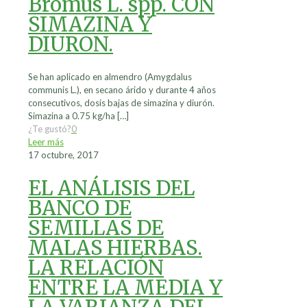
Bromus L. spp. CON
SIMAZINA Y
DIURON.
Se han aplicado en almendro (Amygdalus
communis L.), en secano árido y durante 4 años
consecutivos, dosis bajas de simazina y diurón.
Simazina a 0.75 kg/ha
[…]
¿Te gustó?
0
Leer más
17 octubre, 2017
EL ANÁLISIS DEL
BANCO DE
SEMILLAS DE
MALAS HIERBAS.
LA RELACIÓN
ENTRE LA MEDIA Y