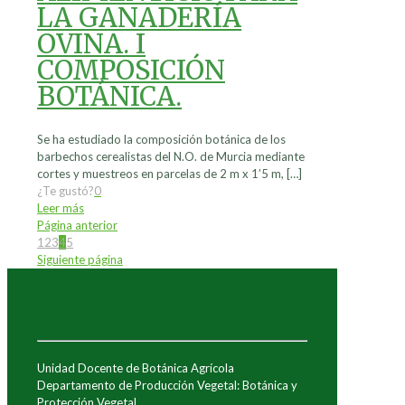
LA GANADERÍA
OVINA. I
COMPOSICIÓN
BOTÁNICA.
Se ha estudiado la composición botánica de los
barbechos cerealistas del N.O. de Murcia mediante
cortes y muestreos en parcelas de 2 m x 1’5 m,
[…]
¿Te gustó?
0
Leer más
Página anterior
1
2
3
4
5
Siguiente página
Unidad Docente de Botánica Agrícola
Departamento de Producción Vegetal: Botánica y
Protección Vegetal