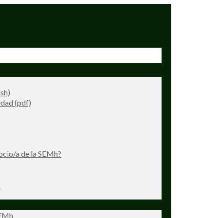
ish)
dad (pdf)
ocio/a de la SEMh?
s
SEMh