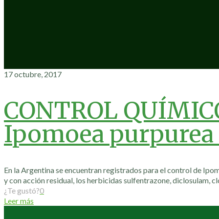
17 octubre, 2017
CONTROL QUÍMIC
Ipomoea purpurea 
En la Argentina se encuentran registrados para el control de Ipomo
y con acción residual, los herbicidas sulfentrazone, diclosulam, c
¿Te gustó?
0
Leer más