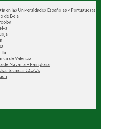
ía en las Universidades Españolas y Portuguesas
co de Beja
órdoba
elva
ioja
én
da
illa
cnica de València
ca de Navarra – Pamplona
ichas técnicas CC.AA.
ción