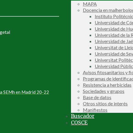
MAPA
Docencia en malherbolog
Instituto Politécni
Universidad de C
Universidad de Hu
getal
Universidad de la R
Universidad de Ja
Universitat de Llei
Universidad de Sev
Universitat Politè
Universidad Públi
Avisos fitosanitarios y f
Programas de identifica
Resistencia a herbicidas
Sociedades y grupos
 la SEMh en Madrid 20-22
Base de datos
Otros sitios de interés
Manifiestos
Buscador
COSCE