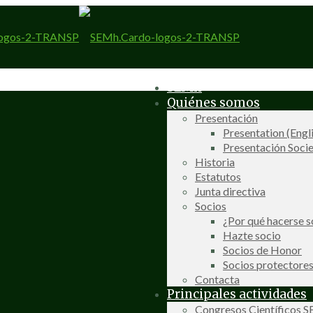
SEMh
Quiénes somos
Presentación
Presentation (Engl
Presentación Socie
Historia
Estatutos
Junta directiva
Socios
¿Por qué hacerse s
Hazte socio
Socios de Honor
Socios protectore
Contacta
Principales actividades
Congresos Científicos 