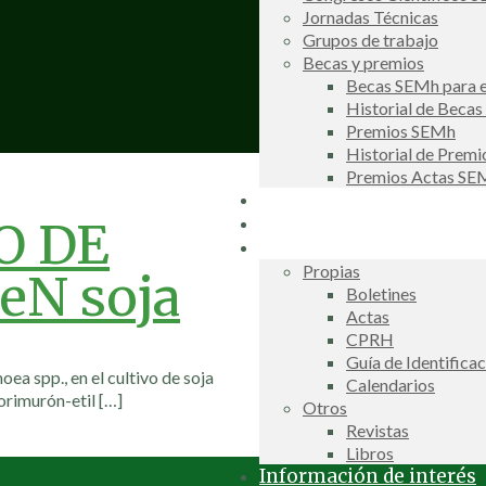
Jornadas Técnicas
Grupos de trabajo
Becas y premios
Becas SEMh para e
Historial de Beca
Premios SEMh
Historial de Prem
Premios Actas S
Noticias
Galería de fotos
O DE
Publicaciones
Propias
eN soja
Boletines
Actas
CPRH
Guía de Identifica
ea spp., en el cultivo de soja
Calendarios
lorimurón-etil
[…]
Otros
Revistas
Libros
Información de interés