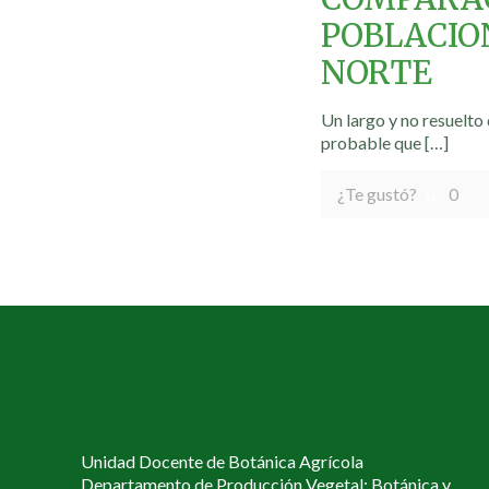
POBLACIO
NORTE
Un largo y no resuelto
probable que
[…]
¿Te gustó?
0
Unidad Docente de Botánica Agrícola
Departamento de Producción Vegetal: Botánica y