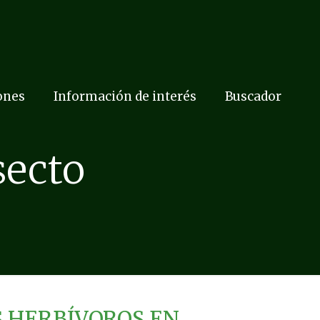
ones
Información de interés
Buscador
secto
S HERBÍVOROS EN