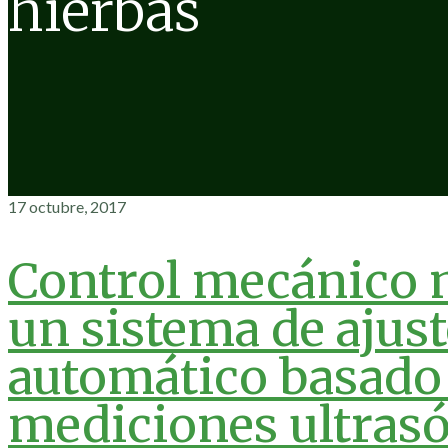
hierbas
17 octubre, 2017
Control mecánico 
un sistema de ajust
automático basado
mediciones ultras