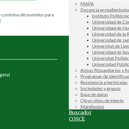
MAPA
Docencia en malherbolog
e combina ultrasonidos para
Instituto Politécni
]
Universidad de C
Universidad de Hu
Universidad de la R
Universidad de Ja
Universitat de Llei
Universidad de Sev
Universitat Politè
Universidad Públi
Avisos fitosanitarios y f
getal
Programas de identifica
Resistencia a herbicidas
Sociedades y grupos
Base de datos
Otros sitios de interés
Manifiestos
Buscador
COSCE