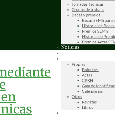
Jornadas Técnicas
Grupos de trabajo
Becas y premios
Becas SEMh para e
Historial de Beca
Premios SEMh
Historial de Prem
Premios Actas S
Noticias
Galería de fotos
Publicaciones
Propias
mediante
Boletines
Actas
e
CPRH
Guía de Identifica
Calendarios
 en
Otros
Revistas
ónicas
Libros
Información de interés