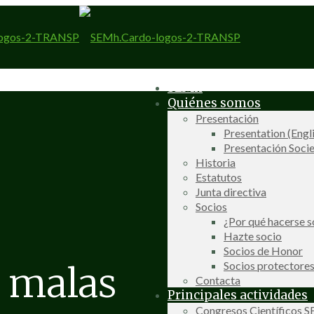
SEMh
Quiénes somos
Presentación
Presentation (Engl
Presentación Socie
Historia
Estatutos
Junta directiva
Socios
¿Por qué hacerse s
Hazte socio
Socios de Honor
Socios protectore
e malas
Contacta
Principales actividades
Congresos Científicos 