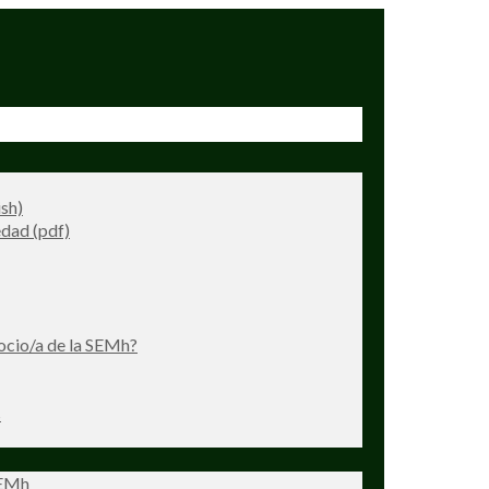
ish)
dad (pdf)
ocio/a de la SEMh?
s
SEMh