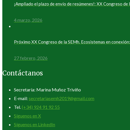
¡Ampliado el plazo de envío de resúmenes!: XX Congreso d
4 marzo, 2026
Próximo XX Congreso de la SEMh. Ecosistemas en conexión: 
27 febrero, 2026
Contáctanos
Secretaría: Marina Muñoz Triviño
E-mail:
secretariasemh2019@gmail.com
Tel.
(+34) 924 91 92 55
Síguenos en X
Síguenos en LinkedIn