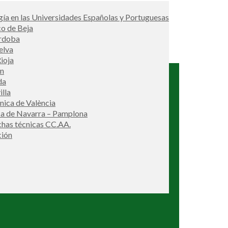
ía en las Universidades Españolas y Portuguesas
co de Beja
órdoba
elva
ioja
én
da
illa
cnica de València
ca de Navarra – Pamplona
ichas técnicas CC.AA.
ción