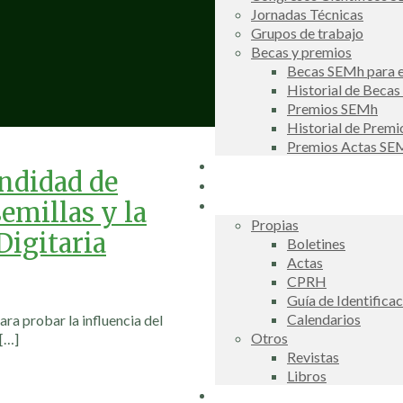
Jornadas Técnicas
Grupos de trabajo
Becas y premios
Becas SEMh para e
Historial de Beca
Premios SEMh
Historial de Prem
Premios Actas S
Noticias
undidad de
Galería de fotos
Publicaciones
emillas y la
Propias
Digitaria
Boletines
Actas
CPRH
Guía de Identifica
Calendarios
ra probar la influencia del
Otros
[…]
Revistas
Libros
Información de interés