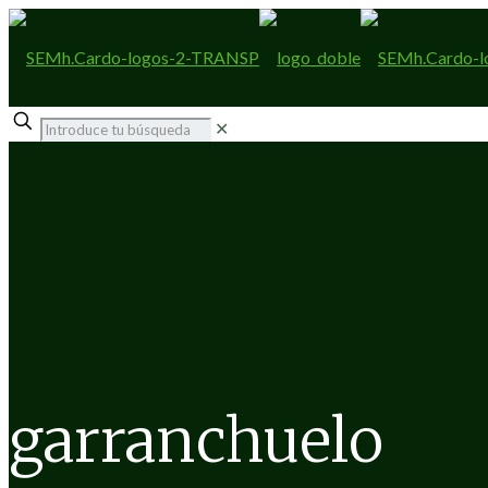
✕
garranchuelo