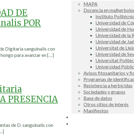
MAPA
Docencia en malherbolog
AD DE
Instituto Politécni
inalis POR
Universidad de C
Universidad de Hu
Universidad de la R
Universidad de Ja
Universitat de Llei
de Digitaria sanguinalis con
Universidad de Sev
l hongo para avanzar en
[…]
Universitat Politè
Universidad Públi
Avisos fitosanitarios y f
Programas de identifica
Resistencia a herbicidas
taria
Sociedades y grupos
LA PRESENCIA
Base de datos
Otros sitios de interés
Manifiestos
Buscador
COSCE
antas de D. sanguinalis con
…]