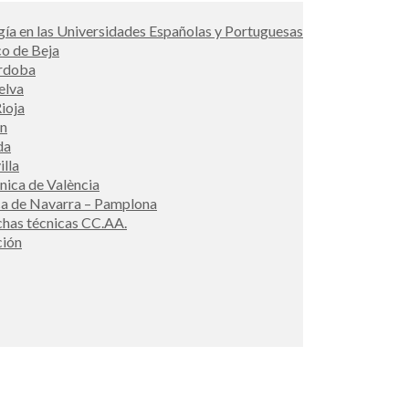
ía en las Universidades Españolas y Portuguesas
co de Beja
órdoba
elva
ioja
én
da
illa
cnica de València
ca de Navarra – Pamplona
ichas técnicas CC.AA.
ción