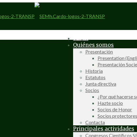
SEMh
Quiénes somos
Presentación
Presentation (Engl
Presentación Socie
Historia
Estatutos
Junta directiva
Socios
¿Por qué hacerse s
Hazte socio
Socios de Honor
Socios protectore
Contacta
Principales actividades
Congresos Científicos 