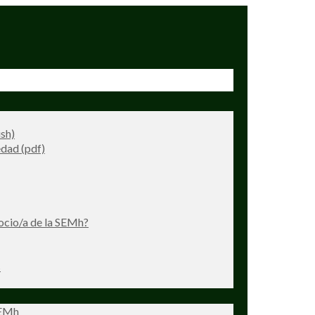
ish)
dad (pdf)
ocio/a de la SEMh?
s
SEMh