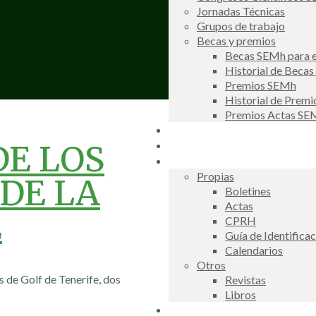
Jornadas Técnicas
Grupos de trabajo
Becas y premios
Becas SEMh para e
Historial de Beca
Premios SEMh
Historial de Prem
Premios Actas S
Noticias
Galería de fotos
DE LOS
Publicaciones
Propias
DE LA
Boletines
Actas
E
CPRH
Guía de Identifica
Calendarios
Otros
 de Golf de Tenerife, dos
Revistas
Libros
Información de interés