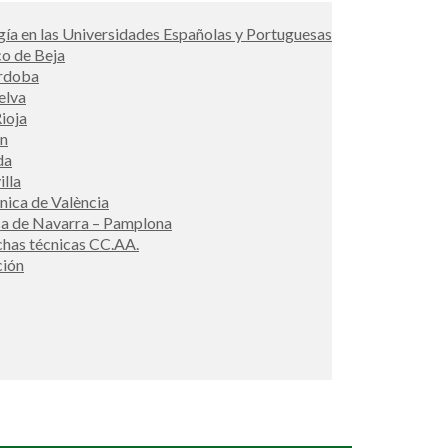
ía en las Universidades Españolas y Portuguesas
co de Beja
órdoba
elva
ioja
én
da
illa
cnica de València
ca de Navarra – Pamplona
ichas técnicas CC.AA.
ción