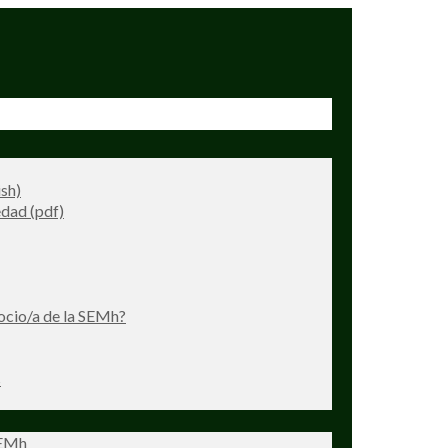
ish)
dad (pdf)
ocio/a de la SEMh?
s
SEMh