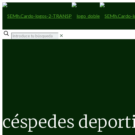
✕
céspedes deport