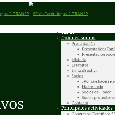
SEMh
Quiénes somos
Presentación
Presentation (Engl
Presentación Socie
Historia
Estatutos
Junta directiva
Socios
¿Por qué hacerse s
Hazte socio
Socios de Honor
Socios protectore
ivos
Contacta
Principales actividades
Congresos Científicos 