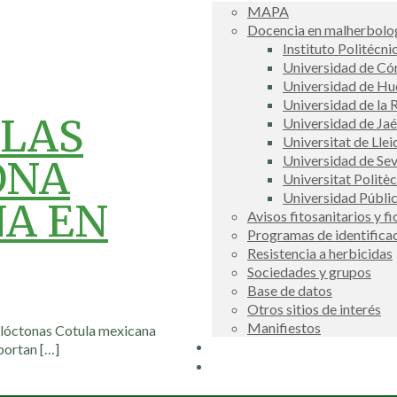
MAPA
Docencia en malherbolog
Instituto Politécni
Universidad de C
Universidad de Hu
Universidad de la R
LAS
Universidad de Ja
Universitat de Llei
Universidad de Sev
ONA
Universitat Politè
Universidad Públi
ÑA EN
Avisos fitosanitarios y f
Programas de identifica
Resistencia a herbicidas
Sociedades y grupos
Base de datos
Otros sitios de interés
Manifiestos
 alóctonas Cotula mexicana
Buscador
portan
[…]
COSCE