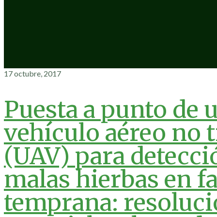
17 octubre, 2017
Puesta a punto de 
vehículo aéreo no 
(UAV) para detecci
malas hierbas en f
temprana: resoluc