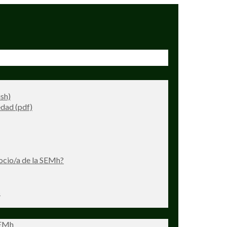
ish)
dad (pdf)
ocio/a de la SEMh?
s
SEMh