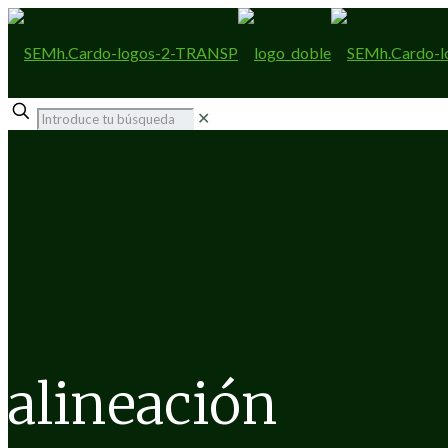
✕
alineación