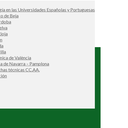
ía en las Universidades Españolas y Portuguesas
co de Beja
órdoba
elva
ioja
én
da
illa
cnica de València
ca de Navarra – Pamplona
ichas técnicas CC.AA.
ción