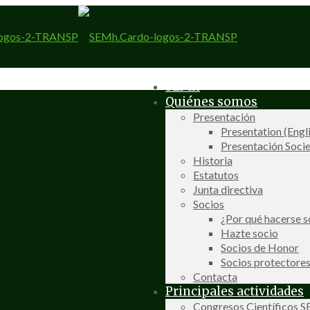
SEMh
Quiénes somos
Presentación
Presentation (Engl
Presentación Socie
Historia
Estatutos
Junta directiva
Socios
¿Por qué hacerse s
Hazte socio
Socios de Honor
Socios protectore
Contacta
Principales actividades
Congresos Científicos 