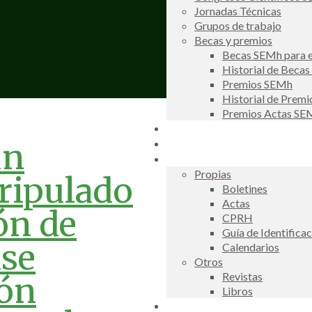
Jornadas Técnicas
Grupos de trabajo
Becas y premios
Becas SEMh para e
Historial de Beca
Premios SEMh
Historial de Prem
Premios Actas S
Noticias
Galería de fotos
un
Publicaciones
Propias
tripulado
Boletines
Actas
ón de
CPRH
Guía de Identifica
ase
Calendarios
Otros
Revistas
ión
Libros
Información de interés