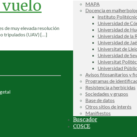
e vuelo
MAPA
Docencia en malherbolog
Instituto Politécni
Universidad de C
es de muy elevada resolución
Universidad de Hu
 no tripulados (UAV)
[…]
Universidad de la R
Universidad de Ja
Universitat de Llei
Universidad de Sev
Universitat Politè
Universidad Públi
Avisos fitosanitarios y f
Programas de identifica
Resistencia a herbicidas
getal
Sociedades y grupos
Base de datos
Otros sitios de interés
Manifiestos
Buscador
COSCE