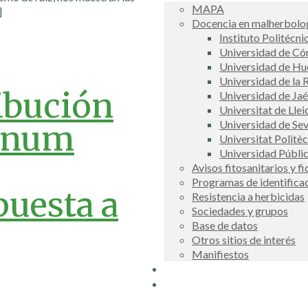
MAPA
]
Docencia en malherbolog
Instituto Politécni
Universidad de C
Universidad de Hu
Universidad de la R
ibución
Universidad de Ja
Universitat de Llei
Universidad de Sev
lanum
Universitat Politè
Universidad Públi
Avisos fitosanitarios y f
Programas de identifica
puesta a
Resistencia a herbicidas
Sociedades y grupos
Base de datos
Otros sitios de interés
Manifiestos
Buscador
COSCE