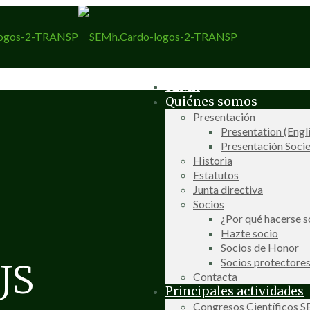
SEMh
Quiénes somos
Presentación
Presentation (Engl
Presentación Socie
Historia
Estatutos
Junta directiva
Socios
¿Por qué hacerse s
Hazte socio
Socios de Honor
Socios protectore
JS
Contacta
Principales actividades
Congresos Científicos 