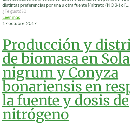
distintas preferencias por una u otra fuente [(nitrato (NO3-) o
[…
¿Te gustó?
0
Leer más
17 octubre, 2017
Producción y distr
de biomasa en So
nigrum y Conyza
bonariensis en res
la fuente y dosis de
nitrógeno