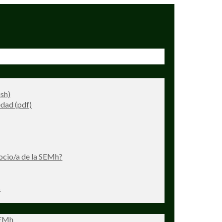
ish)
dad (pdf)
ocio/a de la SEMh?
s
SEMh