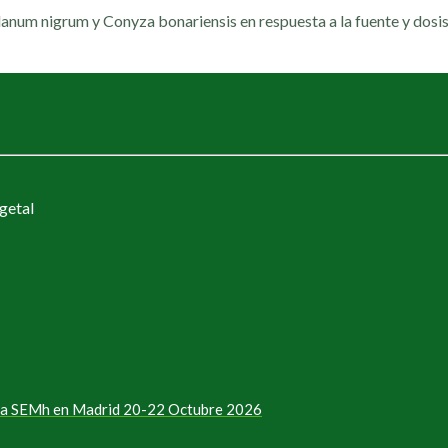
anum nigrum y Conyza bonariensis en respuesta a la fuente y dosis
getal
e la SEMh en Madrid 20-22 Octubre 2026