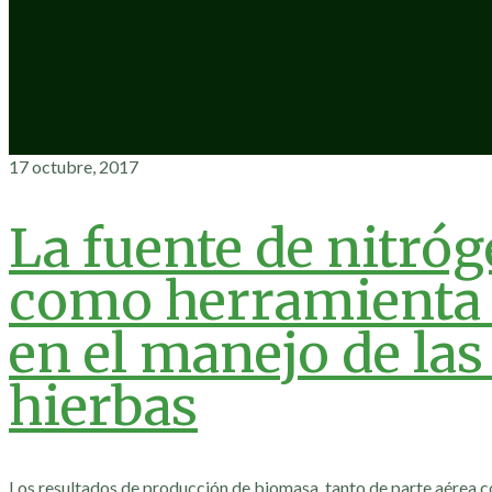
17 octubre, 2017
La fuente de nitró
como herramienta 
en el manejo de la
hierbas
Los resultados de producción de biomasa, tanto de parte aérea c