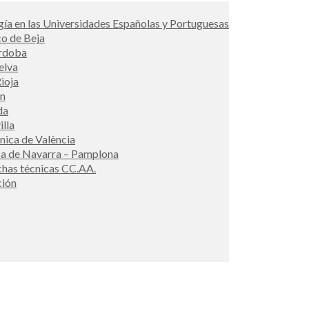
ía en las Universidades Españolas y Portuguesas
co de Beja
órdoba
elva
ioja
én
da
illa
cnica de València
ca de Navarra – Pamplona
ichas técnicas CC.AA.
ción