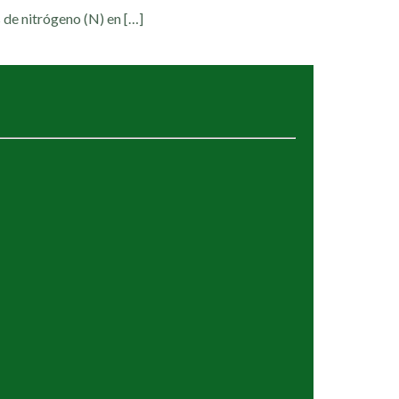
 de nitrógeno (N) en
[…]