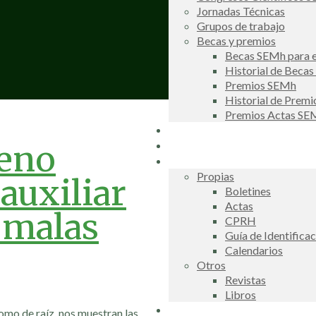
Jornadas Técnicas
Grupos de trabajo
Becas y premios
Becas SEMh para e
Historial de Beca
Premios SEMh
Historial de Prem
Premios Actas S
Noticias
Galería de fotos
geno
Publicaciones
Propias
auxiliar
Boletines
Actas
s malas
CPRH
Guía de Identifica
Calendarios
Otros
Revistas
Libros
Información de interés
omo de raíz, nos muestran las