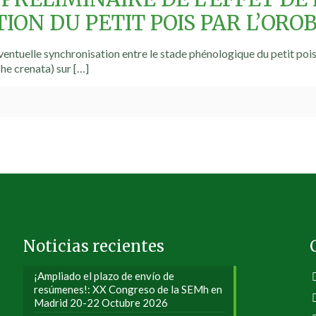
TION DU PETIT POIS PAR L’OR
ventuelle synchronisation entre le stade phénologique du petit pois
e crenata) sur
[…]
Noticias recientes
¡Ampliado el plazo de envío de
resúmenes!: XX Congreso de la SEMh en
Madrid 20-22 Octubre 2026