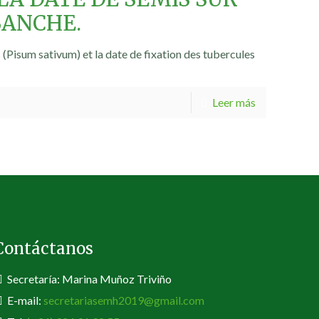
OBANCHE.
 (Pisum sativum) et la date de fixation des tubercules
Leer más
Contáctanos
Secretaría: Marina Muñoz Triviño
E-mail:
secretariasemh2019@gmail.com