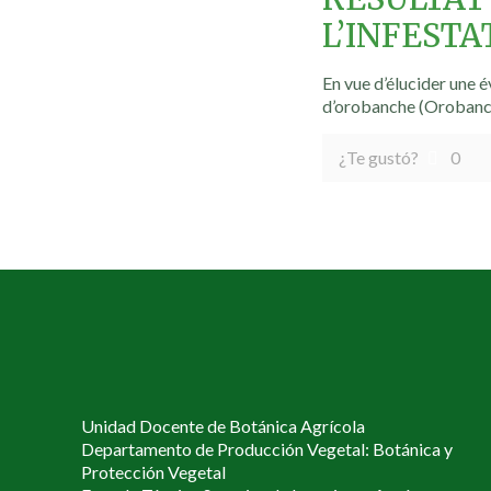
L’INFESTA
En vue d’élucider une é
d’orobanche (Orobanch
¿Te gustó?
0
Unidad Docente de Botánica Agrícola
Departamento de Producción Vegetal: Botánica y
Protección Vegetal