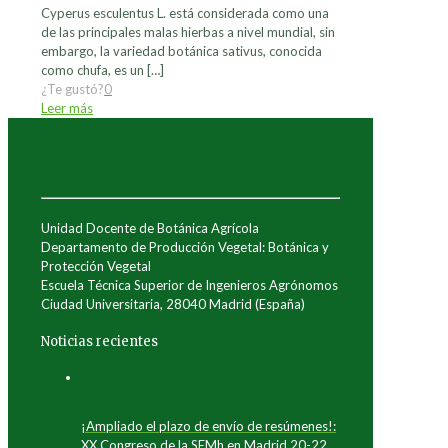
Cyperus esculentus L. está considerada como una
de las principales malas hierbas a nivel mundial, sin
embargo, la variedad botánica sativus, conocida
como chufa, es un
[…]
¿Te gustó?
0
Leer más
Unidad Docente de Botánica Agrícola
Departamento de Producción Vegetal: Botánica y
Protección Vegetal
Escuela Técnica Superior de Ingenieros Agrónomos
Ciudad Universitaria, 28040 Madrid (España)
Noticias recientes
¡Ampliado el plazo de envío de resúmenes!:
XX Congreso de la SEMh en Madrid 20-22