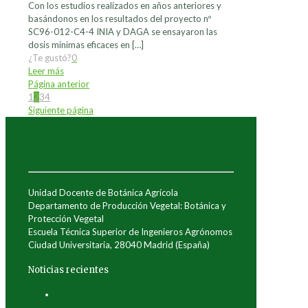
Con los estudios realizados en años anteriores y
basándonos en los resultados del proyecto nº
SC96-012-C4-4 INIA y DAGA se ensayaron las
dosis mínimas eficaces en
[…]
¿Te gustó?
0
Leer más
Página anterior
1
2
3
4
Siguiente página
Unidad Docente de Botánica Agrícola
Departamento de Producción Vegetal: Botánica y
Protección Vegetal
Escuela Técnica Superior de Ingenieros Agrónomos
Ciudad Universitaria, 28040 Madrid (España)
Noticias recientes