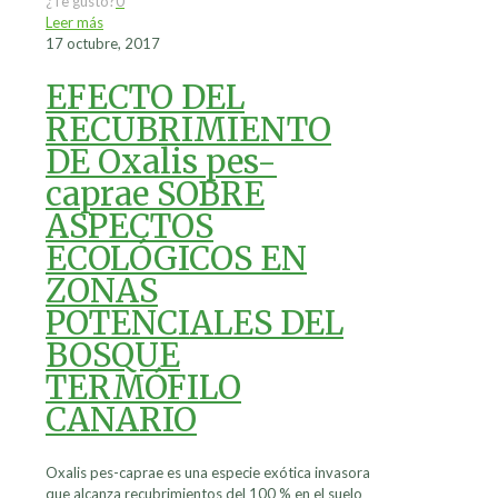
¿Te gustó?
0
Leer más
17 octubre, 2017
EFECTO DEL
RECUBRIMIENTO
DE Oxalis pes-
caprae SOBRE
ASPECTOS
ECOLÓGICOS EN
ZONAS
POTENCIALES DEL
BOSQUE
TERMÓFILO
CANARIO
Oxalis pes-caprae es una especie exótica invasora
que alcanza recubrimientos del 100 % en el suelo