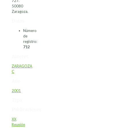
727.
50080
Zaragoza.
Datos
Número
de
registro:
712
Autores
ZARAGOZA
C
Año
2001
Tipo
Publicaciones
XX
Reunión