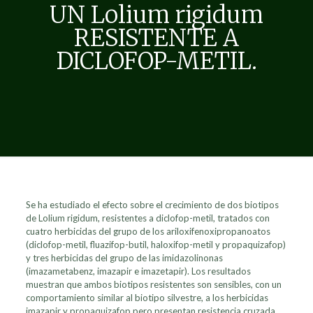
UN Lolium rigidum
RESISTENTE A
DICLOFOP-METIL.
Se ha estudiado el efecto sobre el crecimiento de dos biotipos
de Lolium rigidum, resistentes a diclofop-metil, tratados con
cuatro herbicidas del grupo de los ariloxifenoxipropanoatos
(diclofop-metil, fluazifop-butil, haloxifop-metil y propaquizafop)
y tres herbicidas del grupo de las imidazolinonas
(imazametabenz, imazapir e imazetapir). Los resultados
muestran que ambos biotipos resistentes son sensibles, con un
comportamiento similar al biotipo silvestre, a los herbicidas
imazapir y propaquizafop pero presentan resistencia cruzada,