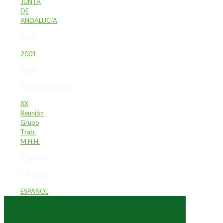
JUNTA
DE
ANDALUCÍA
Año
2001
Tipo
Publicaciones
XX
Reunión
Grupo
Trab.
M.H.H.
Claves
Idioma
ESPAÑOL