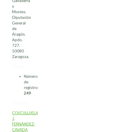
Ganadería
y
Montes.
Diputación
General
de
Aragón.
Apdo.
727.
50080
Zaragoza.
Datos
Número
de
registro:
249
Autores
COSCULLUELA
J
,
FERNÁNDEZ-
CAVADA