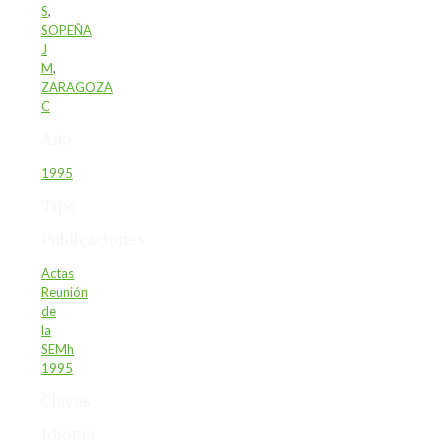
S
,
SOPEÑA
J
M
,
ZARAGOZA
C
Año
1995
Tipo
Publicaciones
Actas
Reunión
de
la
SEMh
1995
Claves
Idioma