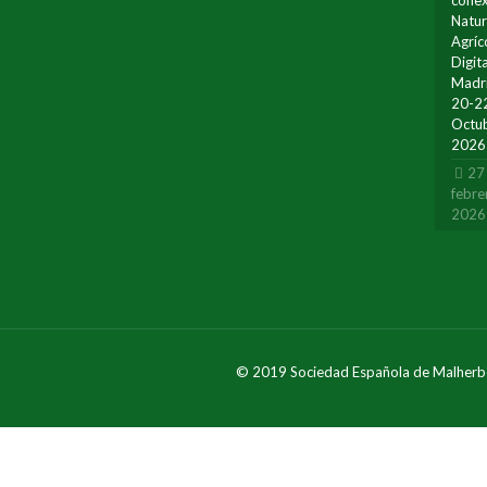
conex
Natur
Agríc
Digita
Madr
20-2
Octu
2026
27
febre
2026
© 2019 Sociedad Española de Malherb