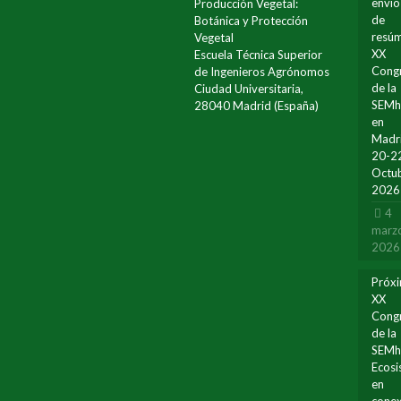
envío
Producción Vegetal:
de
Botánica y Protección
resúm
Vegetal
XX
Escuela Técnica Superior
Cong
de Ingenieros Agrónomos
de la
Ciudad Universitaria,
SEM
28040 Madrid (España)
en
Madr
20-2
Octu
2026
4
marz
2026
Próx
XX
Cong
de la
SEMh
Ecos
en