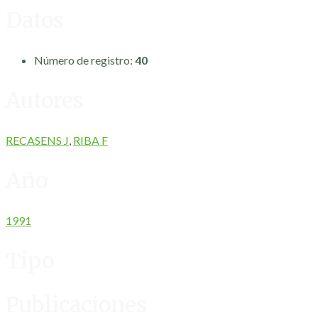
Datos
Número de registro:
40
Autores
RECASENS J
,
RIBA F
Año
1991
Tipo
Publicaciones