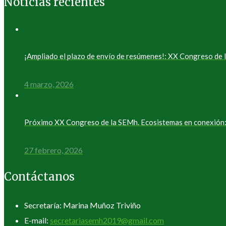
Noticias recientes
¡Ampliado el plazo de envío de resúmenes!: XX Congreso d
4 marzo, 2026
Próximo XX Congreso de la SEMh. Ecosistemas en conexión: 
27 febrero, 2026
Contáctanos
Secretaría: Marina Muñoz Triviño
E-mail:
secretariasemh2019@gmail.com