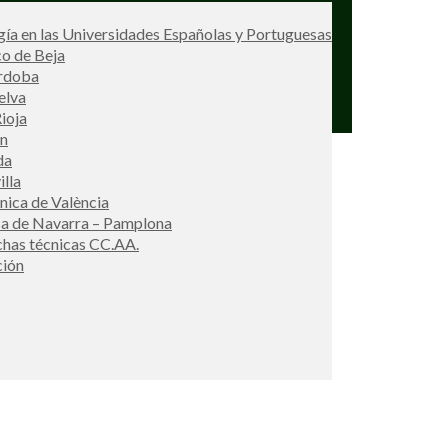
ía en las Universidades Españolas y Portuguesas
co de Beja
órdoba
elva
ioja
én
da
illa
cnica de València
ca de Navarra – Pamplona
ichas técnicas CC.AA.
ción