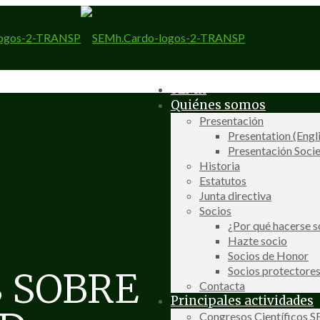
SEMh
Quiénes somos
Presentación
Presentation (Engl
Presentación Socie
Historia
Estatutos
Junta directiva
Socios
¿Por qué hacerse s
Hazte socio
Socios de Honor
Socios protectore
 SOBRE
Contacta
Principales actividades
Congresos Científicos 