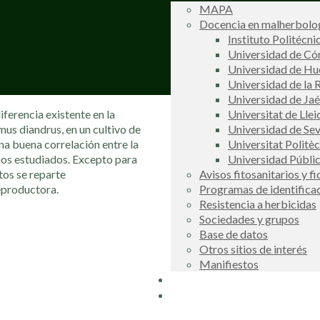
MAPA
Docencia en malherbolog
Instituto Politécni
Universidad de C
Universidad de Hu
Universidad de la R
Universidad de Ja
ferencia existente en la
Universitat de Llei
us diandrus, en un cultivo de
Universidad de Sev
una buena correlación entre la
Universitat Politè
uos estudiados. Excepto para
Universidad Públi
tos se reparte
Avisos fitosanitarios y f
eproductora.
Programas de identifica
Resistencia a herbicidas
Sociedades y grupos
Base de datos
Otros sitios de interés
Manifiestos
Buscador
COSCE