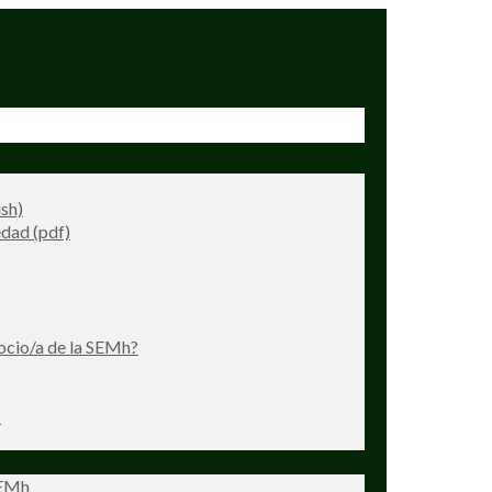
ish)
dad (pdf)
ocio/a de la SEMh?
s
SEMh