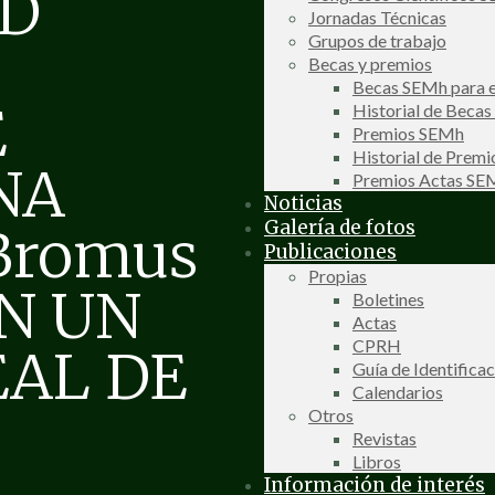
AD
Jornadas Técnicas
Grupos de trabajo
Becas y premios
Becas SEMh para e
E
Historial de Beca
Premios SEMh
Historial de Prem
NA
Premios Actas S
Noticias
Galería de fotos
Bromus
Publicaciones
Propias
EN UN
Boletines
Actas
CPRH
AL DE
Guía de Identifica
Calendarios
Otros
Revistas
Libros
Información de interés