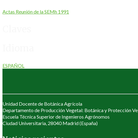
Actas Reunión de la SEMh 1991
Claves
Idioma
ESPAÑOL
Unidad Docente de Botánica Agrícola
Departamento de Producción Vegetal: Botánica y Protección Ve
Escuela Técnica Superior de Ingenieros Agrónomos
Ciudad Universitaria, 28040 Madrid (España)