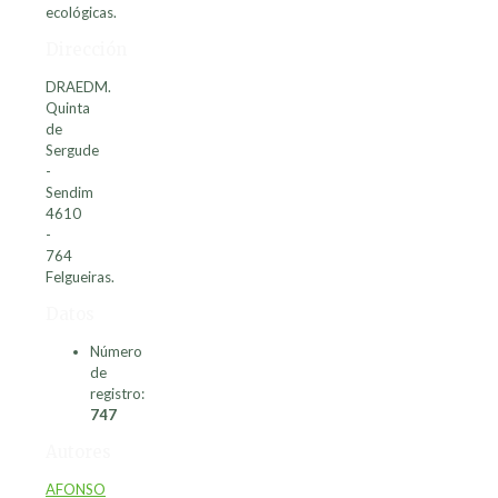
ecológicas.
Dirección
DRAEDM.
Quinta
de
Sergude
-
Sendim
4610
-
764
Felgueiras.
Datos
Número
de
registro:
747
Autores
AFONSO