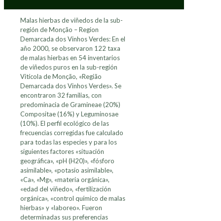
Malas hierbas de viñedos de la sub-
región de Monção – Region
Demarcada dos Vinhos Verdes: En el
año 2000, se observaron 122 taxa
de malas hierbas en 54 inventarios
de viñedos puros en la sub-región
Vitícola de Monção, «Região
Demarcada dos Vinhos Verdes». Se
encontraron 32 familias, con
predominacia de Gramineae (20%)
Compositae (16%) y Leguminosae
(10%). El perfil ecológico de las
frecuencias corregidas fue calculado
para todas las especies y para los
siguientes factores «situación
geográfica», «pH (H20)», «fósforo
asimilable», «potasio asimilable»,
«Ca», «Mg», «materia orgánica»,
«edad del viñedo», «fertilización
orgánica», «control químico de malas
hierbas» y «laboreo». Fueron
determinadas sus preferencias