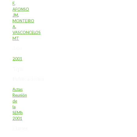
F
,
AFONSO
JM
,
MONTEIRO
A
,
VASCONCELOS
MT
Año
2001
Tipo
Publicaciones
Actas
Reunión
de
la
SEMh
2001
Claves