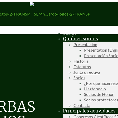
SEMh
Quiénes somos
Presentación
Presentation (Engl
Presentación Socie
Historia
Estatutos
Junta directiva
Socios
¿Por qué hacerse s
Hazte socio
Socios de Honor
Socios protectore
RBAS
Contacta
Principales actividades
Congresos Científicos 