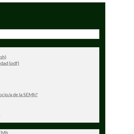
ish)
dad (pdf)
ocio/a de la SEMh?
s
SEMh