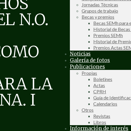
HOS
Jornadas Técnicas
Grupos de trabajo
L N.O.
Becas y premios
Becas SEMh para e
Historial de Beca
Premios SEMh
Historial de Prem
COMO
Premios Actas S
Noticias
Galería de fotos
Publicaciones
Propias
ARA LA
Boletines
Actas
CPRH
A. I
Guía de Identifica
Calendarios
Otros
Revistas
Libros
Información de interés