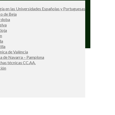
ía en las Universidades Españolas y Portuguesas
co de Beja
órdoba
elva
ioja
én
da
illa
cnica de València
ca de Navarra – Pamplona
ichas técnicas CC.AA.
ción