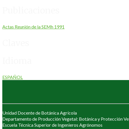
Publicaciones
Actas Reunión de la SEMh 1991
Claves
Idioma
ESPAÑOL
Unidad Docente de Botánica Agrícola
Departamento de Producción Vegetal: Botánica y Protección Ve
Escuela Técnica Superior de Ingenieros Agrónomos