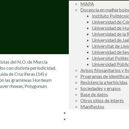
MAPA
Docencia en malherbolog
Instituto Politécni
Universidad de C
Universidad de Hu
Universidad de la R
Universidad de Ja
Universitat de Llei
Universidad de Sev
Universitat Politè
istas del N.O. de Murcia
Universidad Públi
os con distinta periodicidad.
Avisos fitosanitarios y f
ida de Crucíferas (14) y
Programas de identifica
eron las gramíneas Hordeum
Resistencia a herbicidas
apaver rhoeas, Polygonum
Sociedades y grupos
Base de datos
Otros sitios de interés
Manifiestos
Buscador
COSCE