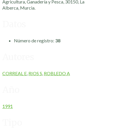
Agricultura, Ganadería y Pesca, 30150, La
Alberca, Murcia.
Datos
Número de registro:
38
Autores
CORREAL E
,
RIOS S
,
ROBLEDO A
Año
1991
Tipo