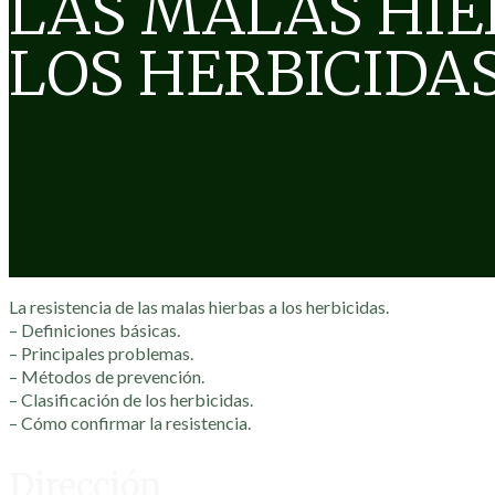
LAS MALAS HIE
LOS HERBICIDAS
La resistencia de las malas hierbas a los herbicidas.
– Definiciones básicas.
– Principales problemas.
– Métodos de prevención.
– Clasificación de los herbicidas.
– Cómo confirmar la resistencia.
Dirección