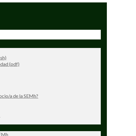
ish)
dad (pdf)
ocio/a de la SEMh?
s
SEMh