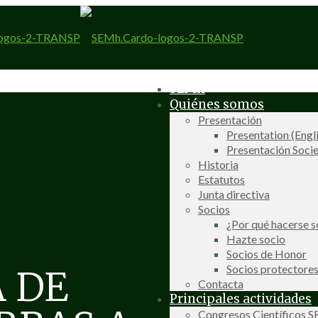
SEMh
Quiénes somos
Presentación
Presentation (Engl
Presentación Socie
Historia
Estatutos
Junta directiva
Socios
¿Por qué hacerse s
Hazte socio
Socios de Honor
Socios protectore
A DE
Contacta
Principales actividades
Congresos Científicos 