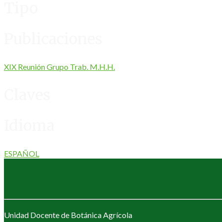
Tipo
Publicaciones
XIX Reunión Grupo Trab. M.H.H.
Claves
Idioma
ESPAÑOL
Unidad Docente de Botánica Agrícola