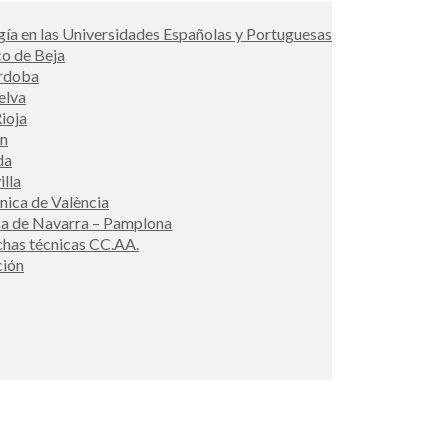
ía en las Universidades Españolas y Portuguesas
co de Beja
órdoba
elva
ioja
én
da
illa
cnica de València
ca de Navarra – Pamplona
ichas técnicas CC.AA.
ción