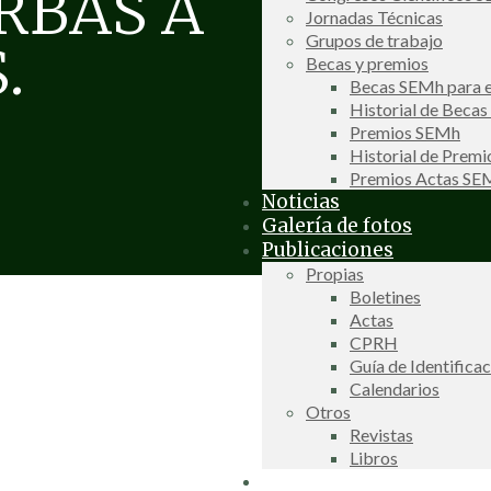
RBAS A
Jornadas Técnicas
Grupos de trabajo
.
Becas y premios
Becas SEMh para e
Historial de Beca
Premios SEMh
Historial de Prem
Premios Actas S
Noticias
Galería de fotos
Publicaciones
Propias
Boletines
Actas
CPRH
Guía de Identifica
Calendarios
Otros
Revistas
Libros
Información de interés