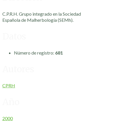
C.P.R.H. Grupo integrado en la Sociedad
Española de Malherbología (SEMh).
Datos
Número de registro:
681
Autores
CPRH
Año
2000