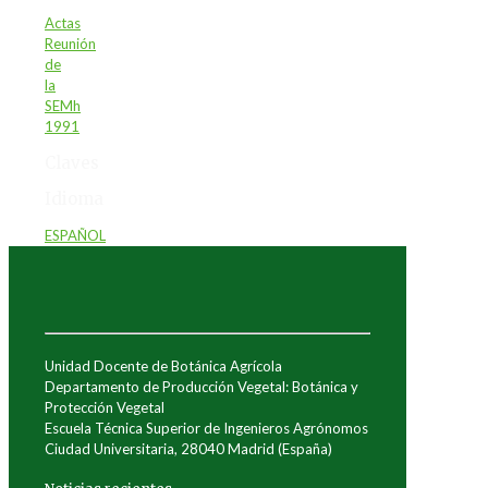
Actas
Reunión
de
la
SEMh
1991
Claves
Idioma
ESPAÑOL
Unidad Docente de Botánica Agrícola
Departamento de Producción Vegetal: Botánica y
Protección Vegetal
Escuela Técnica Superior de Ingenieros Agrónomos
Ciudad Universitaria, 28040 Madrid (España)