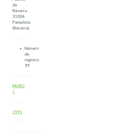
de
Navarra.
31006
Pamplona
(Navarra).
Datos
Número
de
registro:
77
Autores
MURO
J
Año
1991
Tipo
Publicaciones