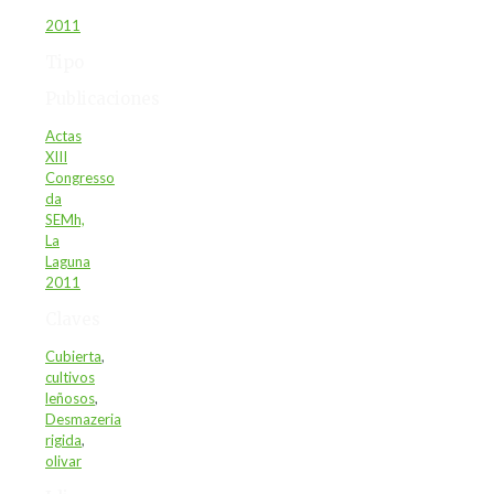
2011
Tipo
Publicaciones
Actas
XIII
Congresso
da
SEMh,
La
Laguna
2011
Claves
Cubierta
,
cultivos
leñosos
,
Desmazeria
rigida
,
olivar