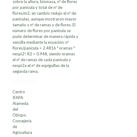
sobre la altura, biomasa, nº de flores
por panícula y total de nº de
flores/m2, en cambio redujo el nº de
panículas, aunque mostraron mayor
tamaño y nº de ramas y de flores. El
número de flores por panícula se
pudo determinar de manera rápida y
sencilla mediante la ecuación: nº
flores/panícula = 2.4816 * nramas *
nespi2ª, R2 = 0.948, siendo nramas
el nº de ramas de cada panícula y
nespi2a el nº de espiguillas de la
segunda rama.
Dirección
Centro
IFAPA
Alameda
del
Obispo.
Consejería
de
Agricultura