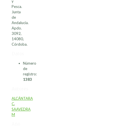
y
Pesca.
Junta
de
Andalucía.
Apdo.
3092,
14080,
Córdoba.
Datos
Número
de
registro:
1383
Autores
ALCÁNTARA
C
,
SAAVEDRA
M
Año