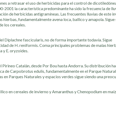
es a retrasar el uso de herbicidas para el control de dicotiledóne
00-2001 la característica predominante ha sido la frecuencia de llu
ción de herbicidas antigramíneas. Las frecuentes lluvias de este in
as hierbas, fundamentalmente avena loca, ballico y amapola. Sigue
e los cereales.
del Diplachne fascicularis, no de forma importante todavía. Sigue
idad de H. reniformis. Coma principales problemas de malas hier
a y E. oryzoides.
 Pirineo Catalán, desde Por Bou hasta Andorra. Su distribución hac
ica de Carpobrotus edulis, fundamentalmente en el Parque Natura
das en Parques Naturales y espacios verdes sigue siendo una preoc
allico en cereales de invierno y Amaranthus y Chenopodium en maíz