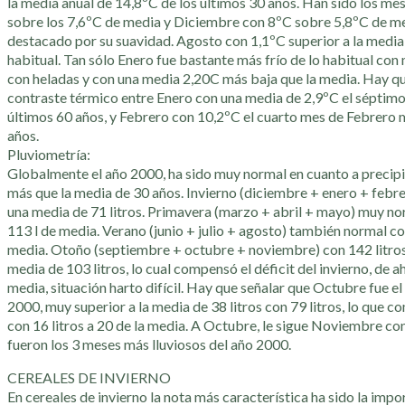
la media anual de 14,8ºC de los últimos 30 años. Han sido los m
sobre los 7,6ºC de media y Diciembre con 8ºC sobre 5,8ºC de me
destacado por su suavidad. Agosto con 1,1ºC superior a la media,
habitual. Tan sólo Enero fue bastante más frío de lo habitual con 
con heladas y con una media 2,20C más baja que la media. Hay qu
contraste térmico entre Enero con una media de 2,9ºC el séptimo
últimos 60 años, y Febrero con 10,2ºC el cuarto mes de Febrero 
años.
Pluviometría:
Globalmente el año 2000, ha sido muy normal en cuanto a precipit
más que la media de 30 años. Invierno (diciembre + enero + febre
una media de 71 litros. Primavera (marzo + abril + mayo) muy nor
113 l de media. Verano (junio + julio + agosto) también normal co
media. Otoño (septiembre + octubre + noviembre) con 142 litro
media de 103 litros, lo cual compensó el déficit del invierno, de ah
media, situación harto difícil. Hay que señalar que Octubre fue e
2000, muy superior a la media de 38 litros con 79 litros, lo que
con 16 litros a 20 de la media. A Octubre, le sigue Noviembre con
fueron los 3 meses más lluviosos del año 2000.
CEREALES DE INVIERNO
En cereales de invierno la nota más característica ha sido la imp