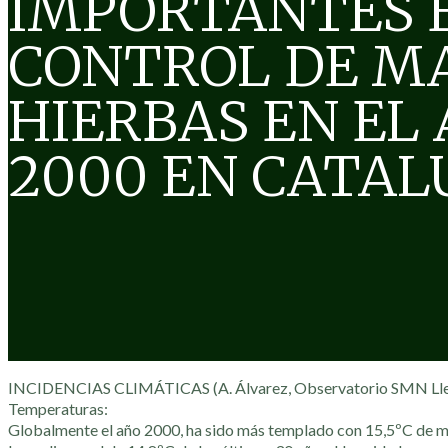
IMPORTANTES 
CONTROL DE M
HIERBAS EN EL
2000 EN CATAL
INCIDENCIAS CLIMÁTICAS (A. Álvarez, Observatorio SMN Lle
Temperaturas:
Globalmente el año 2000, ha sido más templado con 15,5ºC de me