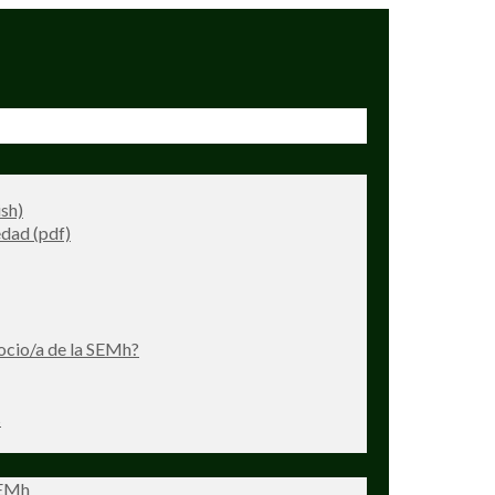
ish)
dad (pdf)
ocio/a de la SEMh?
s
SEMh