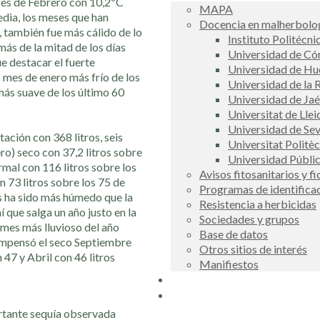
eses de Febrero con 10,2ºC
MAPA
dia, los meses que han
Docencia en malherbolog
 también fue más cálido de lo
Instituto Politécni
más de la mitad de los días
Universidad de C
e destacar el fuerte
Universidad de Hu
 mes de enero más frío de los
Universidad de la R
más suave de los último 60
Universidad de Ja
Universitat de Llei
Universidad de Sev
ación con 368 litros, seis
Universitat Politè
ro) seco con 37,2 litros sobre
Universidad Públi
mal con 116 litros sobre los
Avisos fitosanitarios y f
n 73 litros sobre los 75 de
Programas de identifica
s ha sido más húmedo que la
Resistencia a herbicidas
í que salga un año justo en la
Sociedades y grupos
l mes más lluvioso del año
Base de datos
 compensó el seco Septiembre
Otros sitios de interés
 47 y Abril con 46 litros
Manifiestos
Buscador
COSCE
ortante sequía observada