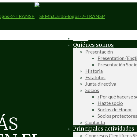
SEMh
Quiénes somos
Presentación
Presentation (Engl
Presentación Socie
Historia
Estatutos
Junta directiva
Socios
¿Por qué hacerse s
Hazte socio
Socios de Honor
Socios protectore
ÁS
Contacta
Principales actividades
Congresos Científicos 