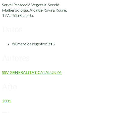
Servei Protecció Vegetals. Secció
Malherbologia. Alcalde Rovira Roure,
177. 25198 Lleida.
Datos
Número de registro:
715
Autores
SSV GENERALITAT CATALUNYA
Año
2001