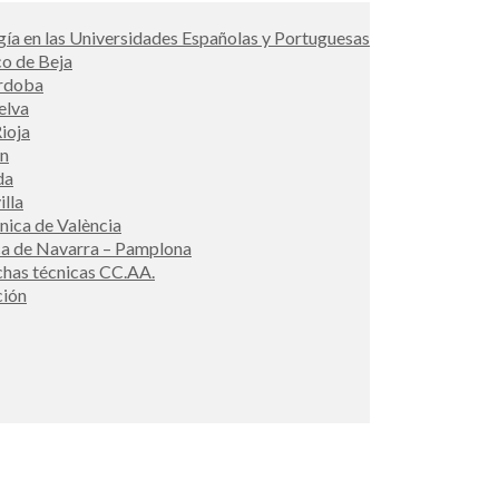
ía en las Universidades Españolas y Portuguesas
co de Beja
órdoba
elva
ioja
én
da
illa
cnica de València
ca de Navarra – Pamplona
ichas técnicas CC.AA.
ción