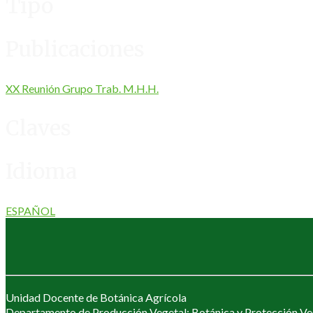
Tipo
Publicaciones
XX Reunión Grupo Trab. M.H.H.
Claves
Idioma
ESPAÑOL
Unidad Docente de Botánica Agrícola
Departamento de Producción Vegetal: Botánica y Protección Ve