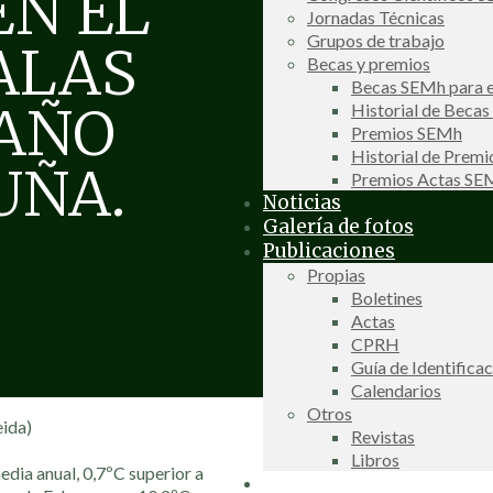
EN EL
Jornadas Técnicas
Grupos de trabajo
ALAS
Becas y premios
Becas SEMh para e
 AÑO
Historial de Beca
Premios SEMh
Historial de Prem
UÑA.
Premios Actas S
Noticias
Galería de fotos
Publicaciones
Propias
Boletines
Actas
CPRH
Guía de Identifica
Calendarios
Otros
ida)
Revistas
Libros
dia anual, 0,7ºC superior a
Información de interés