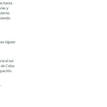
as hasta
vias y
vierno
 siendo
bas siguen
ia el sur
l de Cabo
upación.
.