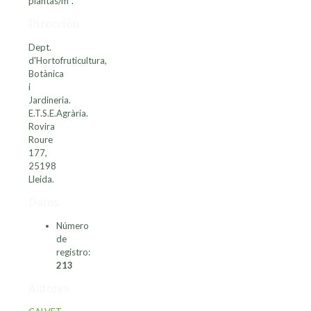
plantas/m².
Dirección
Dept.
d'Hortofruticultura,
Botànica
i
Jardineria.
E.T.S.E.Agrària.
Rovira
Roure
177,
25198
Lleida.
Datos
Número
de
registro:
213
Autores