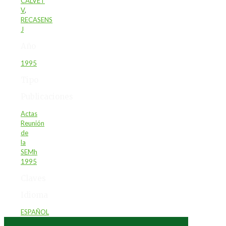
CALVET
V
,
RECASENS
J
Año
1995
Tipo
Publicaciones
Actas
Reunión
de
la
SEMh
1995
Claves
Idioma
ESPAÑOL