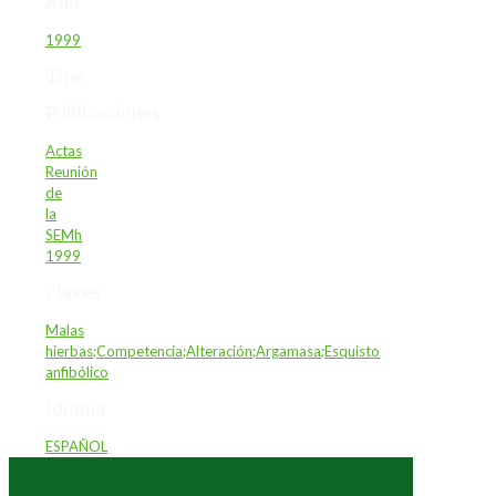
Año
1999
Tipo
Publicaciones
Actas
Reunión
de
la
SEMh
1999
Claves
Malas
hierbas;Competencia;Alteración;Argamasa;Esquisto
anfibólico
Idioma
ESPAÑOL