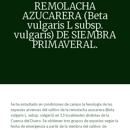
REMOLACHA
AZUCARERA (Beta
vulgaris L subsp.
vulgaris) DE SIEMBRA
PRIMAVERAL.
Se ha estudiado en condiciones de campo la fenología de las
especies arvenses del cultivo de la remolacha azucarera (Beta
vulgaris L. subsp. vulgaris) en 13 localidades distintas de la
Cuenca del Duero. Se obtienen tres grupos de especies según la
fecha de emergencia a partir de la siembra del cultivo: de