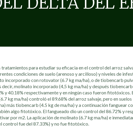
DEL DELTA DEL 
tratamientos para estudiar su eficacia en el control del arroz salv
erentes condiciones de suelo (arenoso y arcilloso) y niveles de infest
to incorporado con rotovator (6.7 kg ma/ha), o de tiobencarb pul
 decir, molinato incorporado (4,5 kg ma/ha) y después tiobencarb
0% y 40.18% respectivamente y en ningún caso fueron fitotóxicos. 
.7 kg ma/ha) controló el 89.68% del arroz salvaje, pero en suelos
/ha) más tiobencarb (4.5 kg de ma/ha) y a continuación fanguear co
bién algo fitotóxico. El fangueado dio un control del 86.72% y res
ltivar por m2. La aplicación de molinato (6.7 kg ma/ha) e inmedia
 control fue del 87.33%) y no fue fitotóxico.