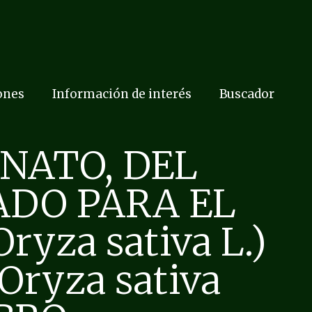
ones
Información de interés
Buscador
NATO, DEL
ADO PARA EL
yza sativa L.)
ryza sativa