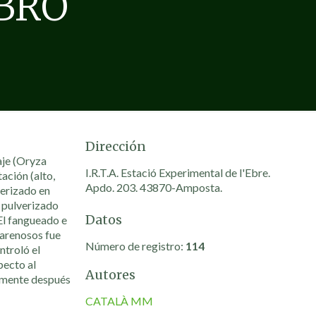
EBRO
Dirección
aje (Oryza
I.R.T.A. Estació Experimental de l'Ebre.
ación (alto,
Apdo. 203. 43870-Amposta.
verizado en
 pulverizado
Datos
El fangueado e
 arenosos fue
Número de registro:
114
ntroló el
pecto al
Autores
tamente después
CATALÀ MM