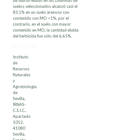
de diurón eluido en las columnas de
suelos seleccionados alcanzó casi el
83,1% en un suelo arenoso con
contenido con MO <1%, por el
contrario, en el suelo con mayor
contenido en MO, la cantidad eluida
del herbicida fue sólo del 6,65%.
Dirección
Instituto
de
Recursos
Naturales
y
Agrobiología
de
Sevilla,
IRNAS-
C.S.I.C.,
Apartado
1052,
41080
Sevilla,