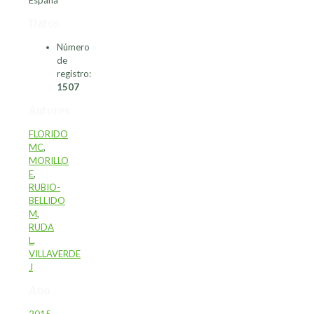
España
Datos
Número
de
registro:
1507
Autores
FLORIDO
MC
,
MORILLO
E
,
RUBIO-
BELLIDO
M
,
RUDA
L
,
VILLAVERDE
J
Año