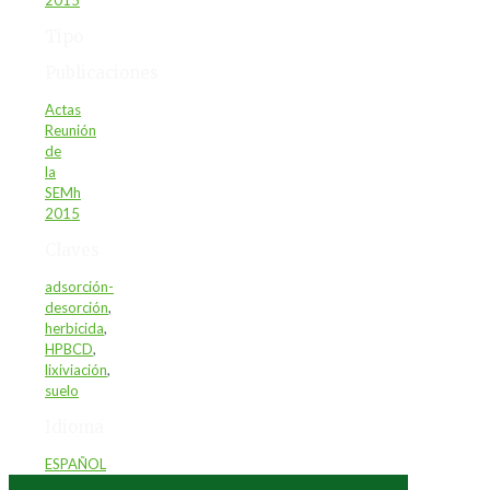
2015
Tipo
Publicaciones
Actas
Reunión
de
la
SEMh
2015
Claves
adsorción-
desorción
,
herbicida
,
HPBCD
,
lixiviación
,
suelo
Idioma
ESPAÑOL