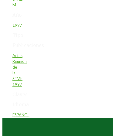
M
Año
1997
Tipo
Publicaciones
Actas
Reunión
de
la
SEMh
1997
Claves
Idioma
ESPAÑOL