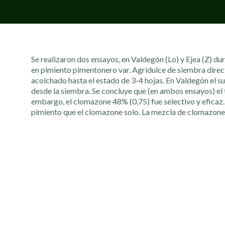
Se realizaron dos ensayos, en Valdegón (Lo) y Ejea (Z) du
en pimiento pimentonero var. Agridulce de siembra directa
acolchado hasta el estado de 3-4 hojas. En Valdegón el suel
desde la siembra. Se concluye que (en ambos ensayos) el t
embargo, el clomazone 48% (0,75) fue selectivo y eficaz.
pimiento que el clomazone solo. La mezcla de clomazone 