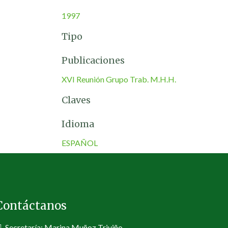
1997
Tipo
Publicaciones
XVI Reunión Grupo Trab. M.H.H.
Claves
Idioma
ESPAÑOL
Contáctanos
Secretaría: Marina Muñoz Triviño