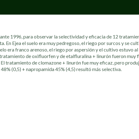
rante 1996, para observar la selectividad y eficacia de 12 tratamie
. En Ejea el suelo era muy pedregoso, el riego por surcos y se cult
o era franco arenoso, el riego por aspersión y el cultivo estuvo al 
ratamiento de oxifluorfen y de etalfluralina + linurón fueron muy f
 El tratamiento de clomazone + linurón fue muy eficaz, pero produ
48% (0,5) + napropamida 45% (4,5) resultó más selectiva.