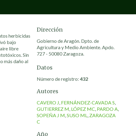
Dirección
ntos herbicidas
Gobierno de Aragón. Dpto. de
ivó bajo
Agricultura y Medio Ambiente. Apdo.
aire libre
727 - 50080 Zaragoza.
itotóxicos. Sin
jo más daño al
Datos
Número de registro:
432
Autores
CAVERO J
,
FERNÁNDEZ-CAVADA S
,
GUTIERREZ M
,
LÓPEZ MC
,
PARDO A
,
SOPEÑA J M
,
SUSO ML
,
ZARAGOZA
C
Año