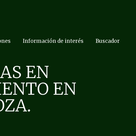
ones
Información de interés
Buscador
DAS EN
IENTO EN
ZA.