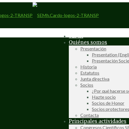
SEMh
Quiénes somos
Presentación
Presentation (Engl
Presentación Socie
Historia
Estatutos
Junta directiva
Socios
¿Por qué hacerse s
Hazte socio
Socios de Honor
Socios protectore
Contacta
Principales actividades
Congresos Científicos 