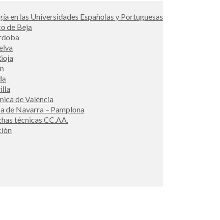
ía en las Universidades Españolas y Portuguesas
co de Beja
órdoba
elva
ioja
én
da
illa
cnica de València
ca de Navarra – Pamplona
ichas técnicas CC.AA.
ción