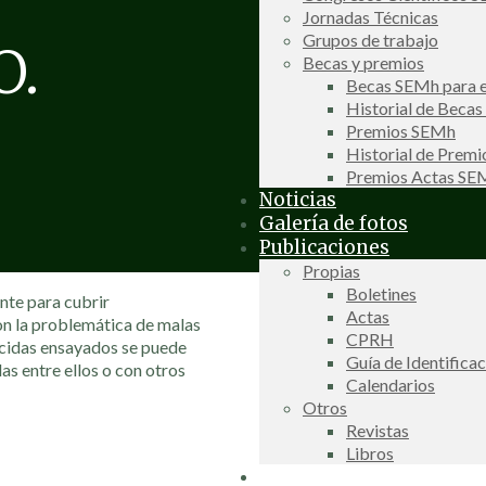
Jornadas Técnicas
Grupos de trabajo
.
Becas y premios
Becas SEMh para e
Historial de Beca
Premios SEMh
Historial de Prem
Premios Actas S
Noticias
Galería de fotos
Publicaciones
Propias
Boletines
nte para cubrir
Actas
on la problemática de malas
CPRH
bicidas ensayados se puede
Guía de Identifica
las entre ellos o con otros
Calendarios
Otros
Revistas
Libros
Información de interés