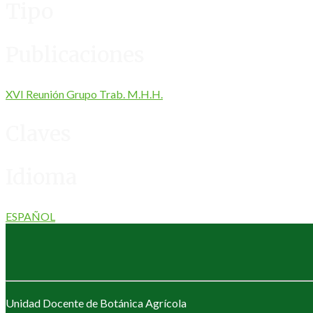
Tipo
Publicaciones
XVI Reunión Grupo Trab. M.H.H.
Claves
Idioma
ESPAÑOL
Unidad Docente de Botánica Agrícola