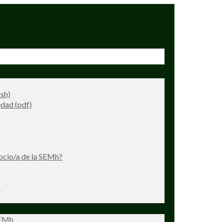
ish)
dad (pdf)
ocio/a de la SEMh?
s
SEMh