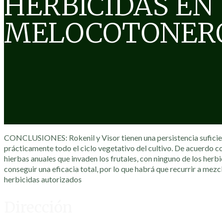
HERBICIDAS EN
MELOCOTONERO
CONCLUSIONES: Rokenil y Visor tienen una persistencia suficie
prácticamente todo el ciclo vegetativo del cultivo. De acuerdo c
hierbas anuales que invaden los frutales, con ninguno de los her
conseguir una eficacia total, por lo que habrá que recurrir a mezc
herbicidas autorizados
Dirección