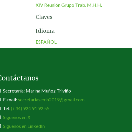
XIV Reunión Grupo Trab. M.H.H.
Claves
Idioma
ESPAÑOL
Contáctanos
Secretaría: Marina Muñoz Triviño
E-mail:
secretariasemh2019@gmail.com
Tel.
(+34) 924 91 92 55
Síguenos en X
Síguenos en LinkedIn