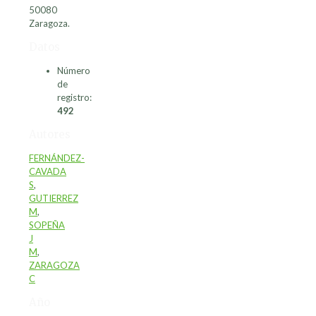
50080
Zaragoza.
Datos
Número
de
registro:
492
Autores
FERNÁNDEZ-
CAVADA
S
,
GUTIERREZ
M
,
SOPEÑA
J
M
,
ZARAGOZA
C
Año