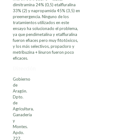
dimitramina 24% (0,5) etalfluralina
33% (2) y napropamida 45% (3,5) en
preemergencia. Ninguno de los
tratamientos utilizados en este
ensayo ha solucionado el problema,
ya que pendimetalina y etalfluralina
fueron efiaces pero muy fitotóxicos,
y los más selectivos, propacloro y
metribuzina + linuron fueron poco
eficaces.
Dirección
Gobierno
de
Aragón.
Dpto.
de
Agricultura,
Ganadería
y
Montes.
Apdo.
727.