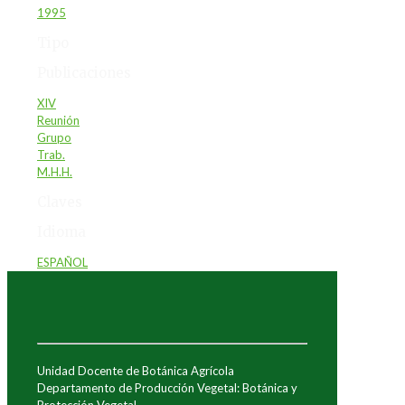
1995
Tipo
Publicaciones
XIV
Reunión
Grupo
Trab.
M.H.H.
Claves
Idioma
ESPAÑOL
Unidad Docente de Botánica Agrícola
Departamento de Producción Vegetal: Botánica y