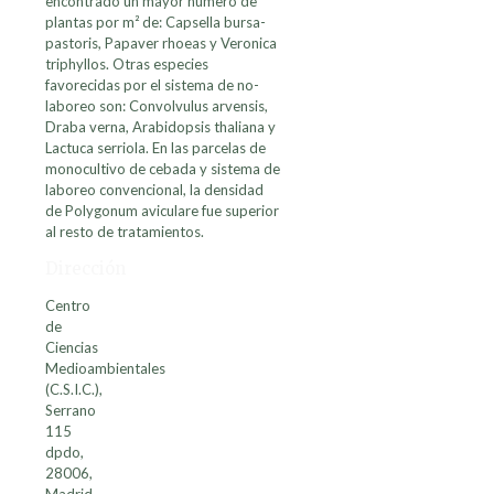
encontrado un mayor número de
plantas por m² de: Capsella bursa-
pastoris, Papaver rhoeas y Veronica
triphyllos. Otras especies
favorecidas por el sistema de no-
laboreo son: Convolvulus arvensis,
Draba verna, Arabidopsis thaliana y
Lactuca serriola. En las parcelas de
monocultivo de cebada y sistema de
laboreo convencional, la densidad
de Polygonum aviculare fue superior
al resto de tratamientos.
Dirección
Centro
de
Ciencias
Medioambientales
(C.S.I.C.),
Serrano
115
dpdo,
28006,