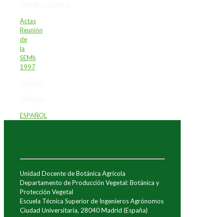
Publicaciones
Actas
Reunión
de
la
SEMh
1997
Claves
Idioma
ESPAÑOL
Unidad Docente de Botánica Agrícola
Departamento de Producción Vegetal: Botánica y
Protección Vegetal
Escuela Técnica Superior de Ingenieros Agrónomos
Ciudad Universitaria, 28040 Madrid (España)