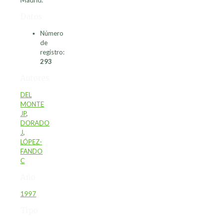
Madrid.
Datos
Número
de
registro:
293
Autores
DEL
MONTE
JP
,
DORADO
J
,
LÓPEZ-
FANDO
C
Año
1997
Tipo