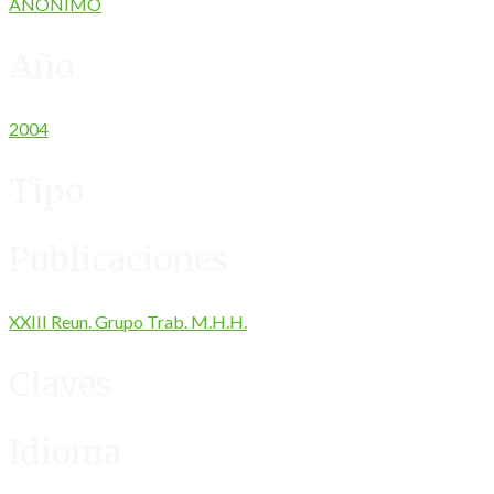
ANÓNIMO
Año
2004
Tipo
Publicaciones
XXIII Reun. Grupo Trab. M.H.H.
Claves
Idioma