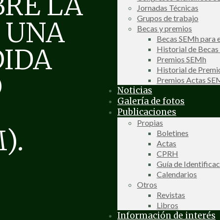
BRE LA
Jornadas Técnicas
Grupos de trabajo
 UNA
Becas y premios
Becas SEMh para e
DIDA
Historial de Beca
Premios SEMh
Historial de Prem
O
Premios Actas S
Noticias
Galería de fotos
Publicaciones
Propias
).
Boletines
Actas
CPRH
Guía de Identifica
Calendarios
Otros
Revistas
Libros
Información de interés