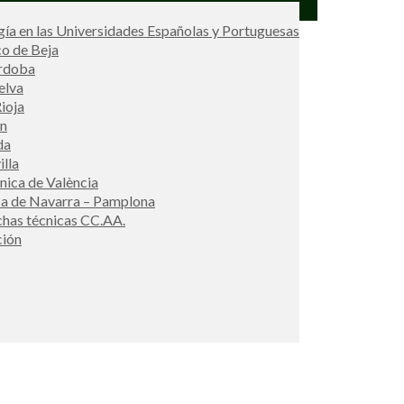
ía en las Universidades Españolas y Portuguesas
co de Beja
órdoba
elva
ioja
én
da
illa
cnica de València
ca de Navarra – Pamplona
ichas técnicas CC.AA.
ción