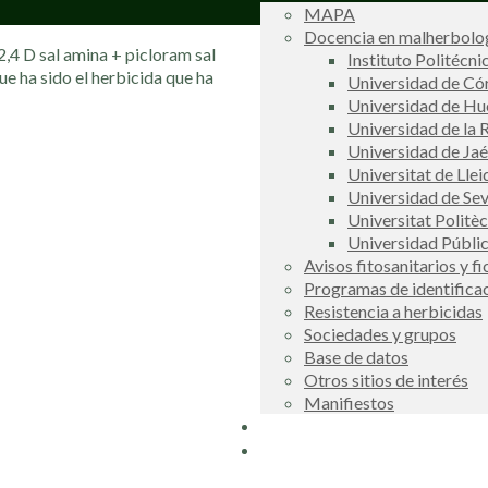
MAPA
Docencia en malherbolog
2,4 D sal amina + picloram sal
Instituto Politécni
e ha sido el herbicida que ha
Universidad de C
Universidad de Hu
Universidad de la R
Universidad de Ja
Universitat de Llei
Universidad de Sev
Universitat Politè
Universidad Públi
Avisos fitosanitarios y f
Programas de identifica
Resistencia a herbicidas
Sociedades y grupos
Base de datos
Otros sitios de interés
Manifiestos
Buscador
COSCE