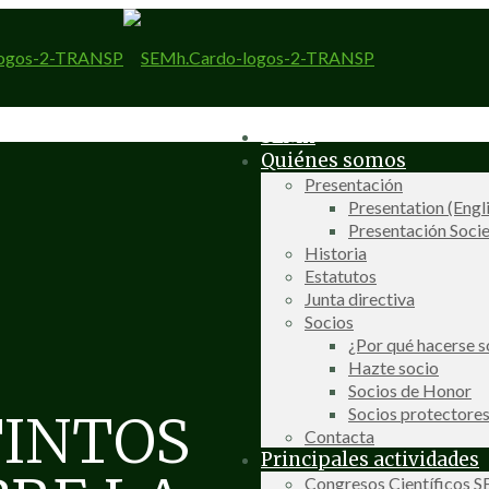
SEMh
Quiénes somos
Presentación
Presentation (Engl
Presentación Socie
Historia
Estatutos
Junta directiva
Socios
¿Por qué hacerse s
Hazte socio
Socios de Honor
Socios protectore
TINTOS
Contacta
Principales actividades
Congresos Científicos 