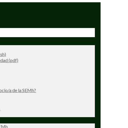
ish)
dad (pdf)
ocio/a de la SEMh?
s
SEMh