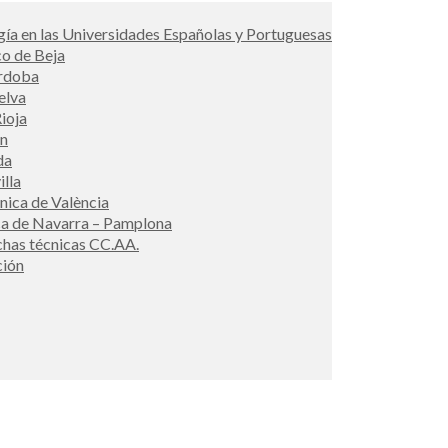
ía en las Universidades Españolas y Portuguesas
co de Beja
órdoba
elva
ioja
én
da
illa
cnica de València
ca de Navarra – Pamplona
ichas técnicas CC.AA.
ción