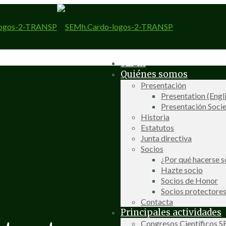
SEMh
Quiénes somos
Presentación
Presentation (Engl
Presentación Socie
Historia
Estatutos
Junta directiva
Socios
¿Por qué hacerse s
Hazte socio
Socios de Honor
Socios protectore
Contacta
Principales actividades
Congresos Científicos 