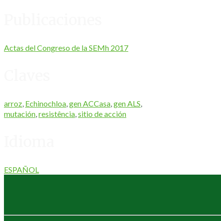
Publicaciones
Actas del Congreso de la SEMh 2017
Claves
arroz
,
Echinochloa
,
gen ACCasa
,
gen ALS
,
mutación
,
resistência
,
sitio de acción
Idioma
ESPAÑOL