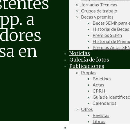
stentes
Jornadas Técnicas
Grupos de trabajo
pp. a
Becas y premios
Becas SEMh para e
idores
Historial de Beca
Premios SEMh
Historial de Prem
sa en
Premios Actas S
Noticias
Galería de fotos
Publicaciones
Propias
Boletines
Actas
CPRH
Guía de Identifica
Calendarios
Otros
Revistas
Libros
Información de interés