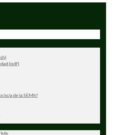
ish)
dad (pdf)
ocio/a de la SEMh?
s
SEMh