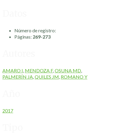
Datos
Número de registro:
Páginas:
269-273
Autores
AMARO I
,
MENDOZA F
,
OSUNA MD
,
PALMERÍN JA
,
QUILES JM
,
ROMANO Y
Año
2017
Tipo