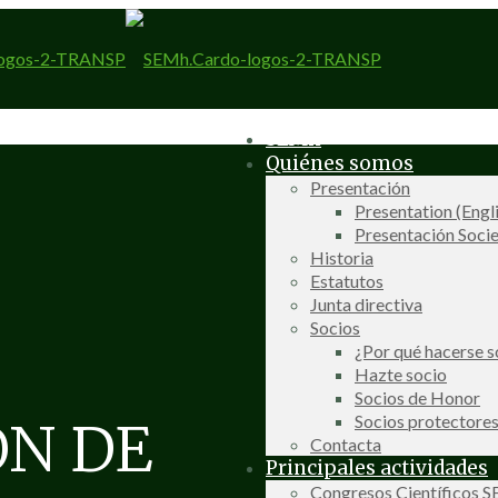
SEMh
Quiénes somos
Presentación
Presentation (Engl
Presentación Socie
Historia
Estatutos
Junta directiva
Socios
¿Por qué hacerse s
Hazte socio
Socios de Honor
Socios protectore
ÓN DE
Contacta
Principales actividades
Congresos Científicos 