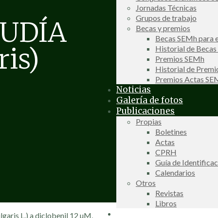
Jornadas Técnicas
Grupos de trabajo
JUDÍA
Becas y premios
Becas SEMh para e
ris)
Historial de Beca
Premios SEMh
Historial de Prem
Premios Actas S
Noticias
Galería de fotos
Publicaciones
Propias
Boletines
Actas
CPRH
Guía de Identifica
Calendarios
Otros
Revistas
Libros
Información de interés
garis L.) a diclobenil 12 µM,