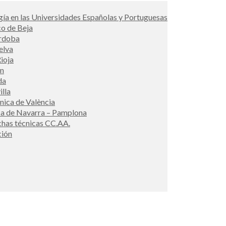
ía en las Universidades Españolas y Portuguesas
co de Beja
órdoba
elva
ioja
én
da
illa
cnica de València
ca de Navarra – Pamplona
ichas técnicas CC.AA.
ción