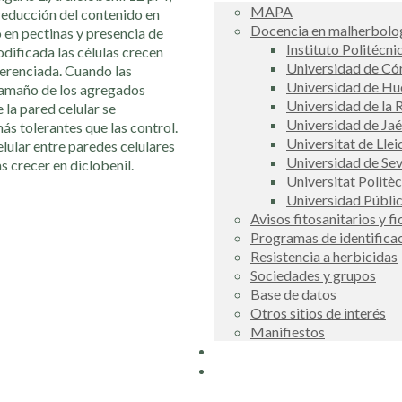
MAPA
reducción del contenido en
Docencia en malherbolog
 en pectinas y presencia de
Instituto Politécni
dificada las células crecen
Universidad de C
erenciada. Cuando las
Universidad de Hu
 tamaño de los agregados
Universidad de la R
 la pared celular se
Universidad de Ja
ás tolerantes que las control.
Universitat de Llei
lular entre paredes celulares
Universidad de Sev
s crecer en diclobenil.
Universitat Politè
Universidad Públi
Avisos fitosanitarios y f
Programas de identifica
Resistencia a herbicidas
Sociedades y grupos
Base de datos
Otros sitios de interés
Manifiestos
Buscador
COSCE