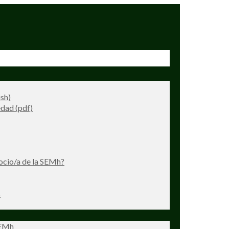
ish)
dad (pdf)
ocio/a de la SEMh?
s
SEMh