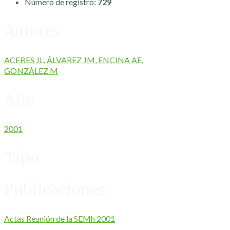
Número de registro:
729
Autores
ACEBES JL
,
ÁLVAREZ JM
,
ENCINA AE
,
GONZÁLEZ M
Año
2001
Tipo
Publicaciones
Actas Reunión de la SEMh 2001