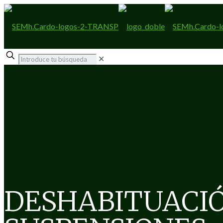
✕
DESHABITUACI