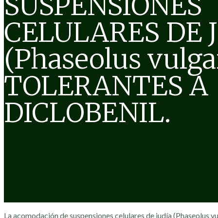
SUSPENSIONES
CELULARES DE 
(Phaseolus vulga
TOLERANTES A
DICLOBENIL.
La acomodación de suspensiones celulares de judía (Phaseolus vul