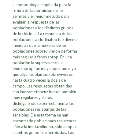
la metodología empleada para la
rotura de la dormición de las
semillas y el mejor método para
evaluar la respuesta de las
poblaciones a los distintos grupos
de herbicidas. La respuesta de las
poblaciones a clodinafop fue diversa
mientras que la mayoría de las
poblaciones sobrevivieron de forma
más regular a fenoxaprop. En una
población la supervivencia a
fenoxaprop fue muy importante, ya
que algunas plantas sobrevivieron
hasta cuatro veces la dosis de
campo. Las respuestas obtenidas
con imazametabenz fueron también
muy regulares y claras,
distinguiéndose perfectamente las
poblaciones resistentes de las
sensibles. De esta forma se han
encontrado poblaciones resistentes
sólo a la imidazolinona, sólo a fops o
a ambos grupos de herbicidas. Los