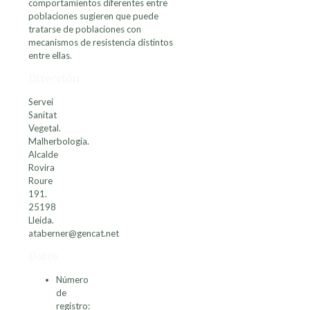
comportamientos diferentes entre
poblaciones sugieren que puede
tratarse de poblaciones con
mecanismos de resistencia distintos
entre ellas.
Dirección
Servei
Sanitat
Vegetal.
Malherbología.
Alcalde
Rovira
Roure
191.
25198
Lleida.
ataberner@gencat.net
Datos
Número
de
registro: