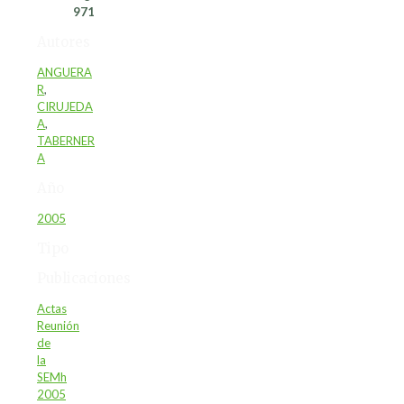
971
Autores
ANGUERA
R
,
CIRUJEDA
A
,
TABERNER
A
Año
2005
Tipo
Publicaciones
Actas
Reunión
de
la
SEMh
2005