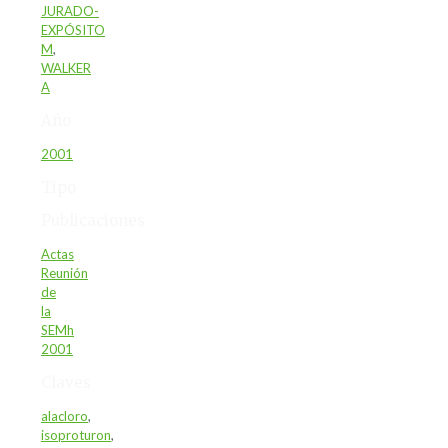
JURADO-
EXPÓSITO
M
,
WALKER
A
Año
2001
Tipo
Publicaciones
Actas
Reunión
de
la
SEMh
2001
Claves
alacloro
,
isoproturon
,