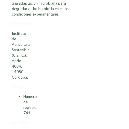
una adaptación microbiana para
degradar dicho herbicida en estas
condiciones experimentales.
Dirección
Instituto
de
Agricultura
Sostenible
(C.S.I.C.).
Apdo.
4084.
14080
Córdoba.
Datos
Número
de
registro:
741
Autores