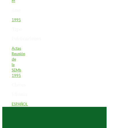
M
Año
1995
Tipo
Publicaciones
Actas
Reunión
de
la
SEMh
1995
Claves
Idioma
ESPAÑOL