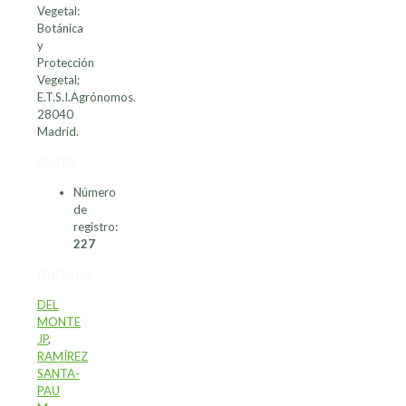
Vegetal:
Botánica
y
Protección
Vegetal;
E.T.S.I.Agrónomos.
28040
Madrid.
Datos
Número
de
registro:
227
Autores
DEL
MONTE
JP
,
RAMÍREZ
SANTA-
PAU