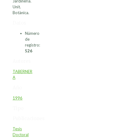
Jardineria.
Unit.
Botànica.
Datos
Número
de
registro:
526
Autores
TABERNER
A
Año
1996
Tipo
Publicaciones
Tesis
Doctoral