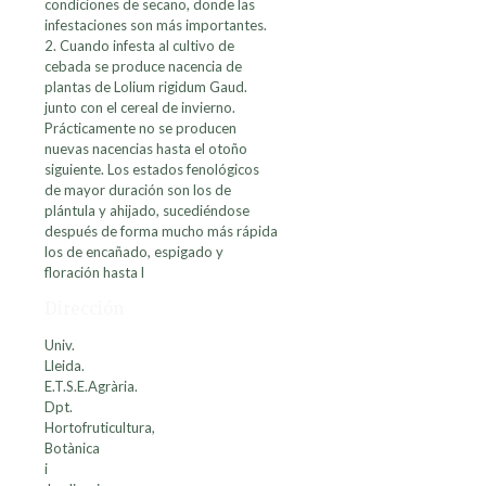
condiciones de secano, donde las
infestaciones son más importantes.
2. Cuando infesta al cultivo de
cebada se produce nacencia de
plantas de Lolium rigidum Gaud.
junto con el cereal de invierno.
Prácticamente no se producen
nuevas nacencias hasta el otoño
siguiente. Los estados fenológicos
de mayor duración son los de
plántula y ahijado, sucediéndose
después de forma mucho más rápida
los de encañado, espigado y
floración hasta l
Dirección
Univ.
Lleida.
E.T.S.E.Agrària.
Dpt.
Hortofruticultura,
Botànica
i