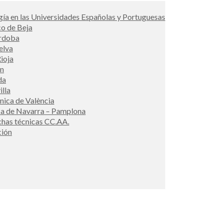
ía en las Universidades Españolas y Portuguesas
co de Beja
órdoba
elva
ioja
én
da
illa
cnica de València
ca de Navarra – Pamplona
ichas técnicas CC.AA.
ción