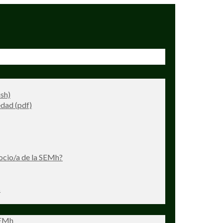
ish)
dad (pdf)
ocio/a de la SEMh?
s
SEMh