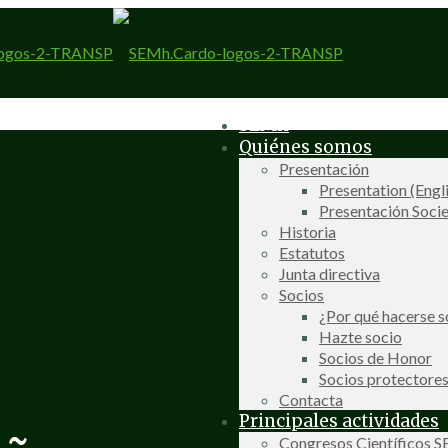
SEMh
Quiénes somos
Presentación
Presentation (Engl
Presentación Socie
Historia
Estatutos
Junta directiva
Socios
¿Por qué hacerse s
Hazte socio
Socios de Honor
Socios protectore
Contacta
Principales actividades
Congresos Científicos 