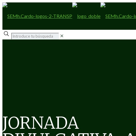
✕
JORNADA