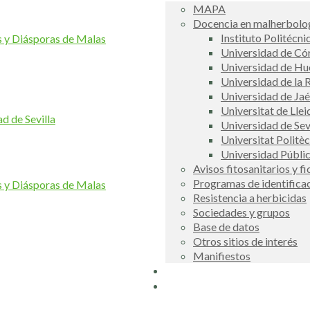
MAPA
Docencia en malherbolog
Instituto Politécni
y Diásporas de Malas
Universidad de C
Universidad de Hu
Universidad de la R
Universidad de Ja
Universitat de Llei
 de Sevilla
Universidad de Sev
Universitat Politè
Universidad Públi
Avisos fitosanitarios y f
Programas de identifica
y Diásporas de Malas
Resistencia a herbicidas
Sociedades y grupos
Base de datos
Otros sitios de interés
Manifiestos
Buscador
COSCE