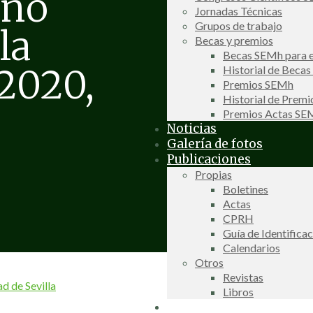
Año
Jornadas Técnicas
Grupos de trabajo
la
Becas y premios
Becas SEMh para e
2020,
Historial de Beca
Premios SEMh
Historial de Prem
Premios Actas S
Noticias
Galería de fotos
Publicaciones
Propias
Boletines
Actas
CPRH
Guía de Identifica
Calendarios
Otros
Revistas
 de Sevilla
Libros
Información de interés