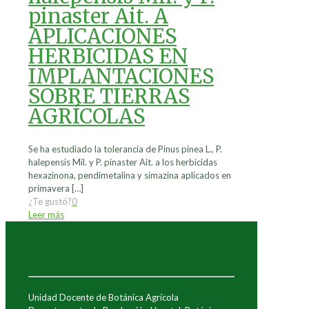
pinaster Ait. A
APLICACIONES
HERBICIDAS EN
IMPLANTACIONES
SOBRE TIERRAS
AGRÍCOLAS
Se ha estudiado la tolerancia de Pinus pinea L., P.
halepensis Mil. y P. pinaster Ait. a los herbicidas
hexazinona, pendimetalina y simazina aplicados en
primavera
[…]
¿Te gustó?
0
Leer más
Unidad Docente de Botánica Agrícola