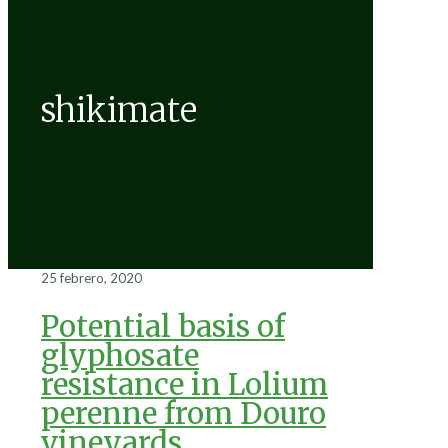
shikimate
25 febrero, 2020
Potential basis of
glyphosate
resistance in Lolium
perenne from Douro
vineyards