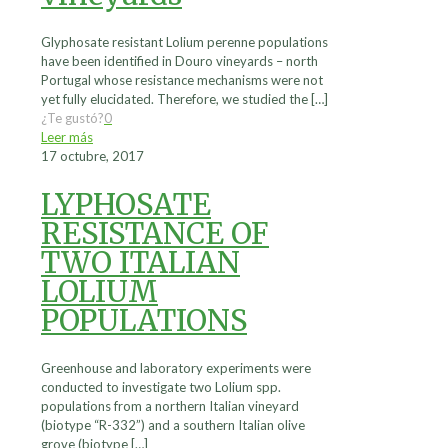
Glyphosate resistant Lolium perenne populations
have been identified in Douro vineyards – north
Portugal whose resistance mechanisms were not
yet fully elucidated. Therefore, we studied the
[…]
¿Te gustó?
0
Leer más
17 octubre, 2017
LYPHOSATE
RESISTANCE OF
TWO ITALIAN
LOLIUM
POPULATIONS
Greenhouse and laboratory experiments were
conducted to investigate two Lolium spp.
populations from a northern Italian vineyard
(biotype “R-332”) and a southern Italian olive
grove (biotype
[…]