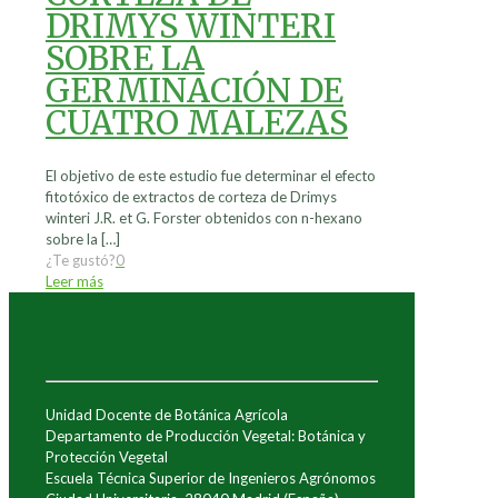
DRIMYS WINTERI
SOBRE LA
GERMINACIÓN DE
CUATRO MALEZAS
El objetivo de este estudio fue determinar el efecto
fitotóxico de extractos de corteza de Drimys
winteri J.R. et G. Forster obtenidos con n-hexano
sobre la
[…]
¿Te gustó?
0
Leer más
Unidad Docente de Botánica Agrícola
Departamento de Producción Vegetal: Botánica y
Protección Vegetal
Escuela Técnica Superior de Ingenieros Agrónomos