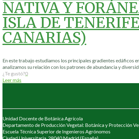
NATIVA Y FORÁNE
ISLA DE TENERIFE
CANARIAS)
En este trabajo estudiamos los principales gradientes edáficos en 
analizamos su relación con los patrones de abundancia y diversid
¿Te gustó?
0
Leer más
Unidad Docente de Botánica Agrícola
Departamento de Producción Vegetal: Botánica y Protección Ve
Escuela Técnica Superior de Ingenieros Agrónomos
Ciudad Universitaria, 28040 Madrid (España)