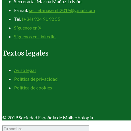
Secretaría: Marina Muñoz Triviño
E-mail:
secretariasemh2019@gmail.com
Tel.
(+34) 924 91 92 55
Síguenos en X
Síguenos en LinkedIn
Textos legales
Aviso legal
Política de privacidad
Política de cookies
© 2019 Sociedad Española de Malherbología