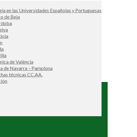
ía en las Universidades Españolas y Portuguesas
co de Beja
órdoba
elva
ioja
én
da
illa
cnica de València
ca de Navarra – Pamplona
ichas técnicas CC.AA.
ción