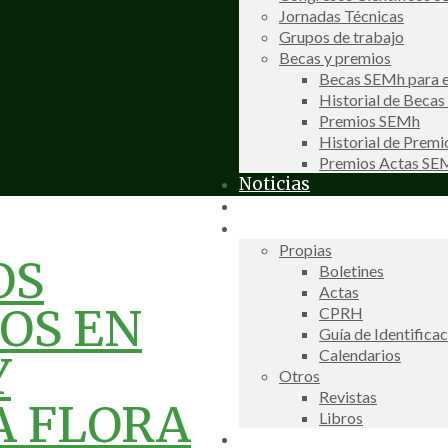
Jornadas Técnicas
Grupos de trabajo
Becas y premios
Becas SEMh para e
Historial de Beca
Premios SEMh
Historial de Prem
Premios Actas S
Noticias
Galería de fotos
Publicaciones
Propias
OS
Boletines
Actas
OS EN
CPRH
Guía de Identifica
Calendarios
Y
Otros
Revistas
A FLORA
Libros
Información de interés