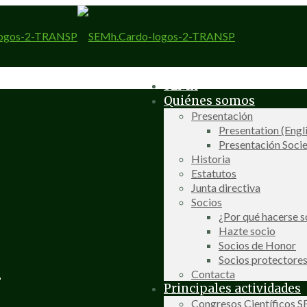
SEMh
Quiénes somos
Presentación
Presentation (Engl
Presentación Socie
Historia
Estatutos
Junta directiva
Socios
¿Por qué hacerse s
Hazte socio
Socios de Honor
Socios protectore
-
Contacta
Principales actividades
Congresos Científicos 