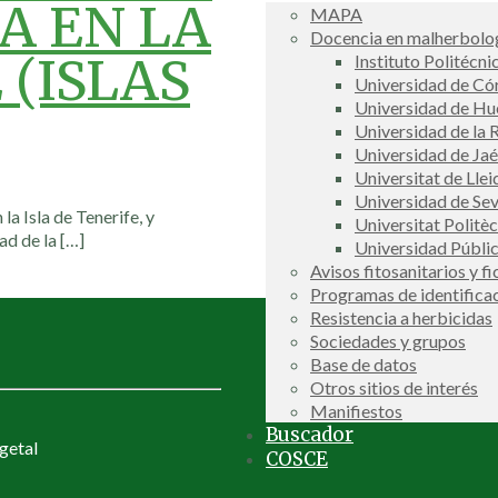
A EN LA
MAPA
Docencia en malherbolog
 (ISLAS
Instituto Politécni
Universidad de C
Universidad de Hu
Universidad de la R
Universidad de Ja
Universitat de Llei
Universidad de Sev
la Isla de Tenerife, y
Universitat Politè
ad de la
[…]
Universidad Públi
Avisos fitosanitarios y f
Programas de identifica
Resistencia a herbicidas
Sociedades y grupos
Base de datos
Otros sitios de interés
Manifiestos
Buscador
getal
COSCE