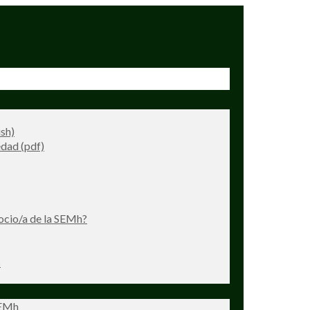
ish)
dad (pdf)
ocio/a de la SEMh?
s
SEMh