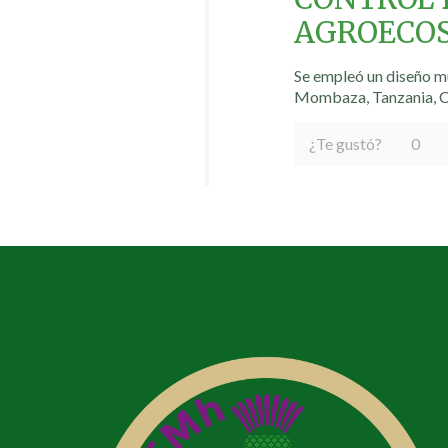
AGROECOS
Se empleó un diseño mu
Mombaza, Tanzania, 
¿Te gustó?
0