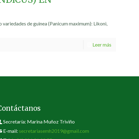
ro variedades de guinea (Panicum maximum): Likoni,
Leer más
Contáctanos
Secretaría: Marina Muñoz Triviño
E-mail:
secretariasemh2019@gmail.com