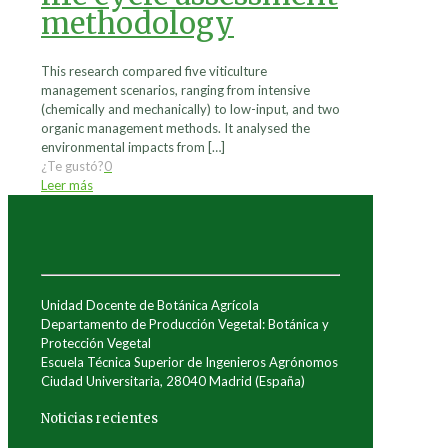
methodology
This research compared five viticulture
management scenarios, ranging from intensive
(chemically and mechanically) to low-input, and two
organic management methods. It analysed the
environmental impacts from
[…]
¿Te gustó?
0
Leer más
Unidad Docente de Botánica Agrícola
Departamento de Producción Vegetal: Botánica y
Protección Vegetal
Escuela Técnica Superior de Ingenieros Agrónomos
Ciudad Universitaria, 28040 Madrid (España)
Noticias recientes