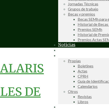
Jornadas Técnicas
Grupos de trabajo
Becas y premios
Becas SEMh para e
Historial de Beca
Premios SEMh
Historial de Prem
Premios Actas S
Noticias
Galería de fotos
Publicaciones
Propias
HALARIS
Boletines
Actas
CPRH
Guía de Identifica
Calendarios
LES DE
Otros
Revistas
Libros
Información de interés