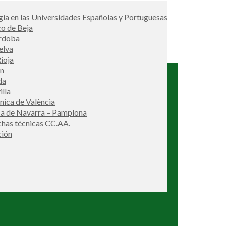
ía en las Universidades Españolas y Portuguesas
co de Beja
órdoba
elva
ioja
én
da
illa
cnica de València
ca de Navarra – Pamplona
ichas técnicas CC.AA.
ción