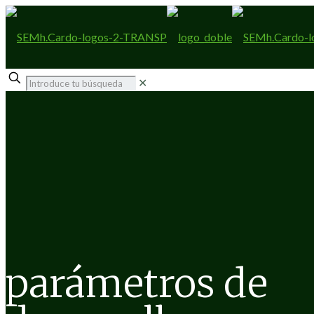
✕
parámetros de