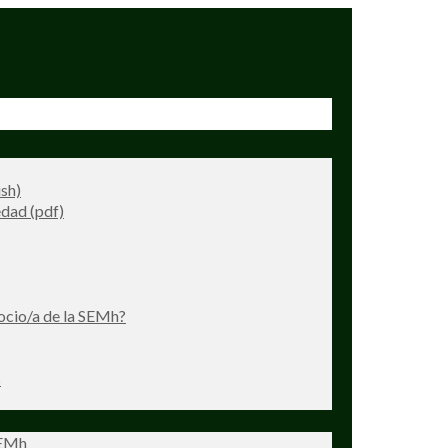
ish)
dad (pdf)
ocio/a de la SEMh?
s
SEMh