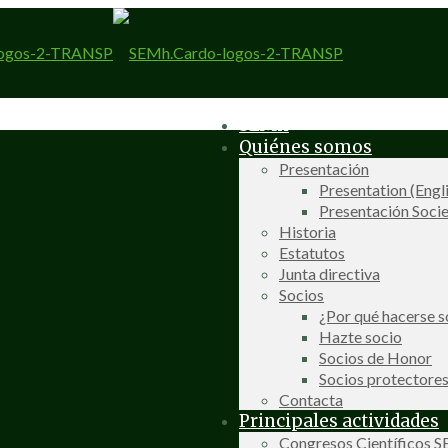
SEMh
Quiénes somos
Presentación
Presentation (Engl
Presentación Socie
Historia
Estatutos
Junta directiva
Socios
¿Por qué hacerse s
Hazte socio
Socios de Honor
Socios protectore
Contacta
Principales actividades
Congresos Científicos 