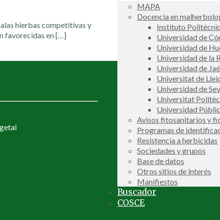
MAPA
Docencia en malherbolog
malas hierbas competitivas y
Instituto Politécni
en favorecidas en
[…]
Universidad de C
Universidad de Hu
Universidad de la R
Universidad de Ja
Universitat de Llei
Universidad de Sev
Universitat Politè
Universidad Públi
Avisos fitosanitarios y f
getal
Programas de identifica
Resistencia a herbicidas
Sociedades y grupos
Base de datos
Otros sitios de interés
Manifiestos
Buscador
COSCE