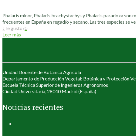
Phalaris minor, Phalaris brachystachys y Phalaris paradoxa son 
frecuentes en España en regadío y secano. Las tres especies se v
¿Te gustó?
0
Leer más
Unidad Docente de Botánica Agrícola
Departamento de Producción Vegetal: Botánica y Protección Ve
Escuela Técnica Superior de Ingenieros Agrónomos
Ciudad Universitaria, 28040 Madrid (España)
Noticias recientes