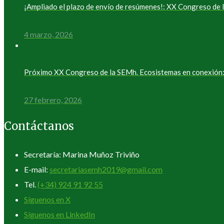
¡Ampliado el plazo de envío de resúmenes!: XX Congreso d
4 marzo, 2026
Próximo XX Congreso de la SEMh. Ecosistemas en conexión: 
27 febrero, 2026
Contáctanos
Secretaría: Marina Muñoz Triviño
E-mail:
secretariasemh2019@gmail.com
Tel.
(+34) 924 91 92 55
Síguenos en X
Síguenos en LinkedIn